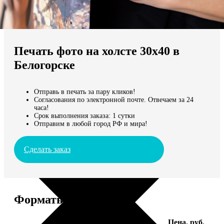
Не нашли Ваш город?
Мы доставляем по всему миру
Печать фото на холсте 30х40 в
Продолжить без города
Белогорске
Отправь в печать за пару кликов!
Согласования по электронной почте. Отвечаем за 24
часа!
Срок выполнения заказа: 1 сутки
Отправим в любой город РФ и мира!
Сделать заказ
Форматы и цены
Услуга
Цена, руб.