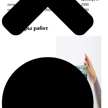
печать фото на холсте 30х40 на подрамнике
2990
печать фото на холсте 30х40 в раме
5490
Примеры работ