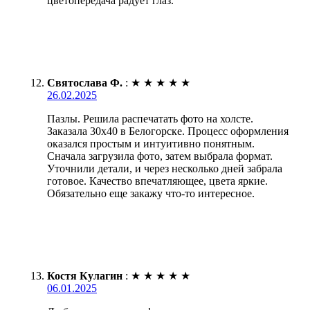
цветопередача радует глаз.
Святослава Ф.
:
★
★
★
★
★
26.02.2025
Пазлы. Решила распечатать фото на холсте.
Заказала 30х40 в Белогорске. Процесс оформления
оказался простым и интуитивно понятным.
Сначала загрузила фото, затем выбрала формат.
Уточнили детали, и через несколько дней забрала
готовое. Качество впечатляющее, цвета яркие.
Обязательно еще закажу что-то интересное.
Костя Кулагин
:
★
★
★
★
★
06.01.2025