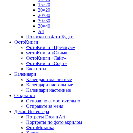
15×20
20×20
20×30
30×30
30×40
A4
Полоски из ФотоБудки
ФотоКниги
ФотоКниги «Премиум»
ФотоКниги «Слим»
ФотоКниги «Лайт»
ФотоКниги «Софт»
Блокноты
Календари
Календари магнитные
Календари настольные
Календари настенные
Открытки
Отправлю самостоятельно
Отправьте за меня
Декор Интерьера
Потреты Dream Art
Портреты по фото акрилом
ФотоМозаика
Холсты