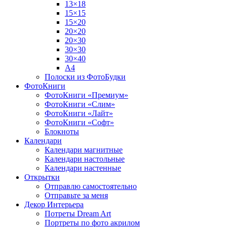
13×18
15×15
15×20
20×20
20×30
30×30
30×40
A4
Полоски из ФотоБудки
ФотоКниги
ФотоКниги «Премиум»
ФотоКниги «Слим»
ФотоКниги «Лайт»
ФотоКниги «Софт»
Блокноты
Календари
Календари магнитные
Календари настольные
Календари настенные
Открытки
Отправлю самостоятельно
Отправьте за меня
Декор Интерьера
Потреты Dream Art
Портреты по фото акрилом