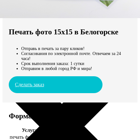
Не нашли Ваш город?
Мы доставляем по всему миру
Печать фото 15х15 в Белогорске
Продолжить без города
Отправь в печать за пару кликов!
Согласования по электронной почте. Отвечаем за 24
часа!
Срок выполнения заказа: 1 сутки
Отправим в любой город РФ и мира!
Сделать заказ
Форматы и цены
Услуга
Цена, руб.
печать фото 15х15
43