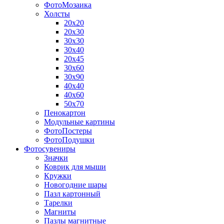
ФотоМозаика
Холсты
20х20
20х30
30х30
30х40
20х45
30х60
30х90
40х40
40х60
50х70
Пенокартон
Модульные картины
ФотоПостеры
ФотоПодушки
Фотоcувениры
Значки
Коврик для мыши
Кружки
Новогодние шары
Пазл картонный
Тарелки
Магниты
Пазлы магнитные