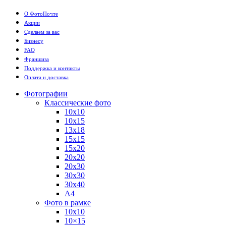
О ФотоПочте
Акции
Сделаем за вас
Бизнесу
FAQ
Франшиза
Поддержка и контакты
Оплата и доставка
Фотографии
Классические фото
10х10
10х15
13х18
15х15
15х20
20х20
20х30
30х30
30х40
А4
Фото в рамке
10х10
10×15