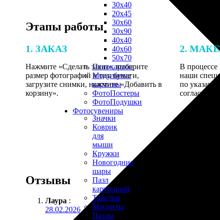
30х40
20х45
30х60
Этапы работы
30х90
40х40
1. ЗАКАЗ
2. МАК
40х60
50х70
Нажмите «Сделать заказ», выберите
В процессе 
Пенокартон
размер фотографий и тип бумаги,
наши специ
Модульные
загрузите снимки, нажмите «Добавить в
по указанно
картины
корзину».
согласовани
ФотоПостеры
ФотоПодушки
Фотоcувениры
Значки
Коврик
для
мыши
Кружки
Новогодние
шары
Отзывы
Пазл
картонный
Тарелки
Лаура
:
Магниты
28.02.2026
Пазлы