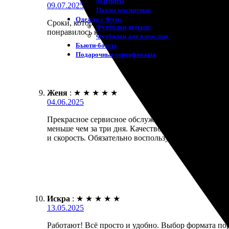
Магниты
09.07.2025
Пазлы магнитные
Одежда с Фото
Сроки, которые обещали, были соблюдены. Заказал
Футболки детские
понравилось качество. Могу рекомендовать, если 
Футболки для взрослых
Бьюти-боксы
Подарочные сертификаты
Женя
:
★
★
★
★
★
04.06.2025
Прекрасное сервисное обслуживание! Заказала печ
меньше чем за три дня. Качество на высоте, цвет
и скорость. Обязательно воспользуюсь снова.
Искра
:
★
★
★
★
★
13.05.2025
Работают! Всё просто и удобно. Выбор формата по