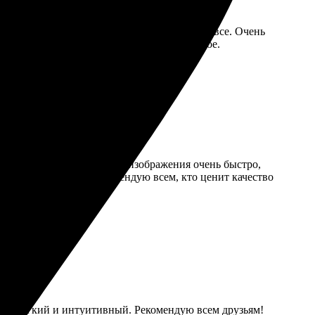
ружаешь изображение, выбираешь размеры и все. Очень
атно. Обслуживание вежливое и оперативное.
ффектов радует. Получила изображения очень быстро,
аких повреждений. Рекомендую всем, кто ценит качество
аза лёгкий и интуитивный. Рекомендую всем друзьям!