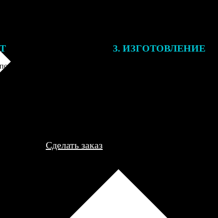
ЕТ
3. ИЗГОТОВЛЕНИЕ
подготовки заказа к печати
Оплатите заказ банковской кар
алисты могут связаться с Вами
оплаты получите подтверждение
му телефону или email для
описанием заказа. Когда отпра
я деталей.
вы получите письмо с трек-но
отслеживания.
Сделать заказ