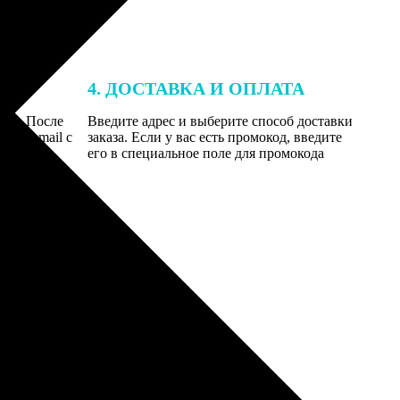
4. ДОСТАВКА И ОПЛАТА
той. После
Введите адрес и выберите способ доставки
 на email с
заказа. Если у вас есть промокод, введите
вим заказ
его в специальное поле для промокода
мером для