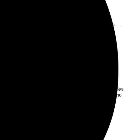
ет, и все очень легко и понятно. Процесс оформления —
е. Каждая деталь проработана, цвета яркие и
н, никаких трудностей не возникло. Качество печати без
 впечатления остались только положительные. Рекомендую