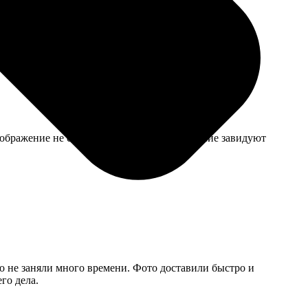
 Консультант помог, в итоге распечатали без
ображение не стирается. Теперь все домашние завидуют
то не заняли много времени. Фото доставили быстро и
го дела.