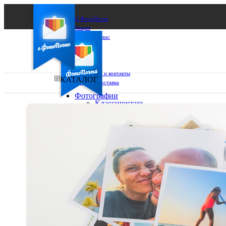
О ФотоПочте
Акции
Сделаем за вас
Бизнесу
FAQ
Франшиза
Поддержка и контакты
КАТАЛОГ
Оплата и доставка
Фотографии
Классические
фото
Ваш город:
10х10
10х15
Ваш регион доставки
13х18
15х15
Выберите из списка:
15х20
20х20
20х30
30х30
30х40
А4
Фото
в