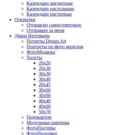
Календари магнитные
Календари настольные
Календари настенные
Открытки
Отправлю самостоятельно
Отправьте за меня
Декор Интерьера
Потреты Dream Art
Портреты по фото акрилом
ФотоМозаика
Холсты
20х20
20х30
30х30
30х40
20х45
30х60
30х90
40х40
40х60
50х70
Пенокартон
Модульные картины
ФотоПостеры
ФотоПодушки