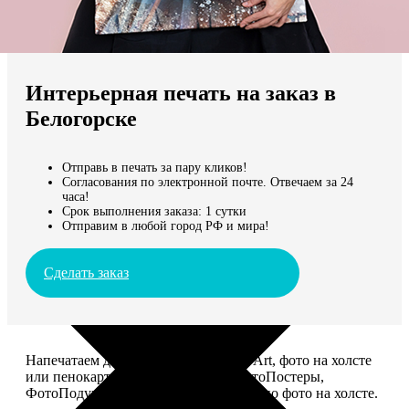
Не нашли Ваш город?
Мы доставляем по всему миру
Интерьерная печать на заказ в
Продолжить без города
Белогорске
Отправь в печать за пару кликов!
Согласования по электронной почте. Отвечаем за 24
часа!
Срок выполнения заказа: 1 сутки
Отправим в любой город РФ и мира!
Сделать заказ
Напечатаем для вас картины Dream-Art, фото на холсте
или пенокартоне, ФотоМозаику, ФотоПостеры,
ФотоПодушки или напишем портрет по фото на холсте.