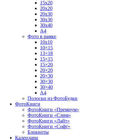
15х20
20х20
20х30
30х30
30х40
А4
Фото в рамке
10х10
10×15
13×18
15×15
15×20
20×20
20×30
30×30
30×40
A4
Полоски из ФотоБудки
ФотоКниги
ФотоКниги «Премиум»
ФотоКниги «Слим»
ФотоКниги «Лайт»
ФотоКниги «Софт»
Блокноты
Календари