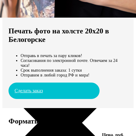
Не нашли Ваш город?
Мы доставляем по всему миру
Печать фото на холсте 20х20 в
Продолжить без города
Белогорске
Отправь в печать за пару кликов!
Согласования по электронной почте. Отвечаем за 24
часа!
Срок выполнения заказа: 1 сутки
Отправим в любой город РФ и мира!
Сделать заказ
Форматы и цены
Услуга
Цена, руб.