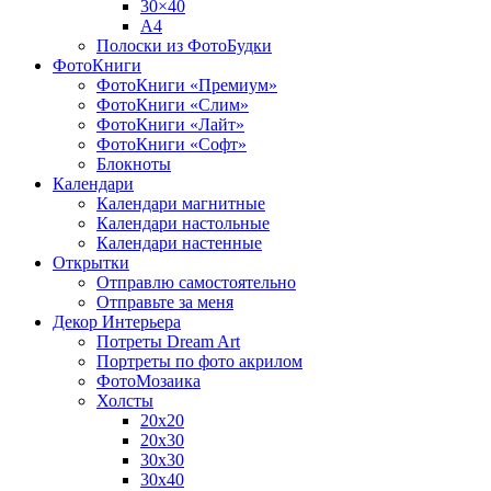
30×40
A4
Полоски из ФотоБудки
ФотоКниги
ФотоКниги «Премиум»
ФотоКниги «Слим»
ФотоКниги «Лайт»
ФотоКниги «Софт»
Блокноты
Календари
Календари магнитные
Календари настольные
Календари настенные
Открытки
Отправлю самостоятельно
Отправьте за меня
Декор Интерьера
Потреты Dream Art
Портреты по фото акрилом
ФотоМозаика
Холсты
20х20
20х30
30х30
30х40