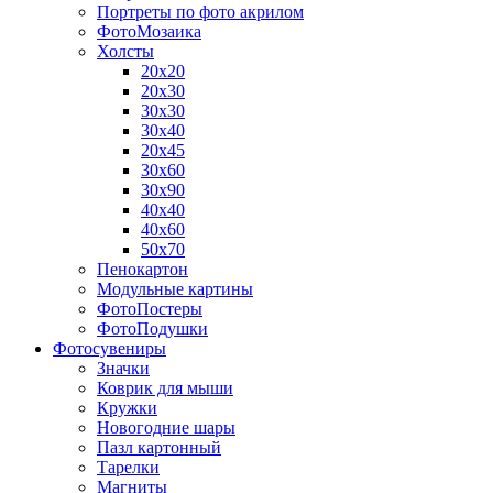
Портреты по фото акрилом
ФотоМозаика
Холсты
20х20
20х30
30х30
30х40
20х45
30х60
30х90
40х40
40х60
50х70
Пенокартон
Модульные картины
ФотоПостеры
ФотоПодушки
Фотоcувениры
Значки
Коврик для мыши
Кружки
Новогодние шары
Пазл картонный
Тарелки
Магниты