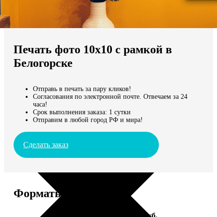
Не нашли Ваш город?
Мы доставляем по всему миру
Печать фото 10х10 с рамкой в
Продолжить без города
Белогорске
Отправь в печать за пару кликов!
Согласования по электронной почте. Отвечаем за 24
часа!
Срок выполнения заказа: 1 сутки
Отправим в любой город РФ и мира!
Сделать заказ
Форматы и цены
Услуга
Цена, руб.