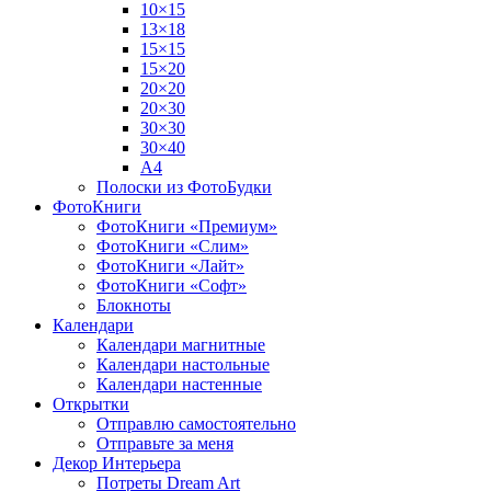
10×15
13×18
15×15
15×20
20×20
20×30
30×30
30×40
A4
Полоски из ФотоБудки
ФотоКниги
ФотоКниги «Премиум»
ФотоКниги «Слим»
ФотоКниги «Лайт»
ФотоКниги «Софт»
Блокноты
Календари
Календари магнитные
Календари настольные
Календари настенные
Открытки
Отправлю самостоятельно
Отправьте за меня
Декор Интерьера
Потреты Dream Art