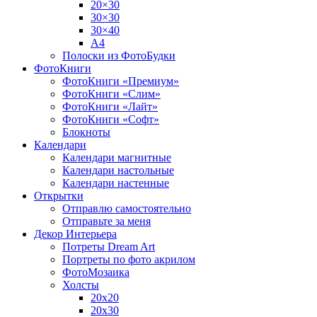
20×30
30×30
30×40
A4
Полоски из ФотоБудки
ФотоКниги
ФотоКниги «Премиум»
ФотоКниги «Слим»
ФотоКниги «Лайт»
ФотоКниги «Софт»
Блокноты
Календари
Календари магнитные
Календари настольные
Календари настенные
Открытки
Отправлю самостоятельно
Отправьте за меня
Декор Интерьера
Потреты Dream Art
Портреты по фото акрилом
ФотоМозаика
Холсты
20х20
20х30