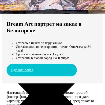
Не нашли Ваш город?
Мы доставляем по всему миру
Dream Art портрет на заказ в
Продолжить без города
Белогорске
Отправь в печать за пару кликов!
Согласования по электронной почте. Отвечаем за 24
часа!
Срок выполнения заказа: 1 сутки
Отправим в любой город РФ и мира!
Сделать заказ
Настоящий шедевр, сделанный на основе простой
фотографии. Профессиональный художник создает
картину, учитывая ваши комментарии. Перед печатью