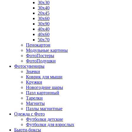
30х30
30х40
20х45
30х60
30х90
40х40
40х60
50х70
Пенокартон
Модульные картины
ФотоПостеры
ФотоПодушки
Фотоcувениры
Значки
Коврик для мыши
Кружки
Новогодние шары
Пазл картонный
Тарелки
Магниты
Пазлы магнитные
Одежда с Фото
Футболки детские
Футболки для взрослых
Бьюти-боксы