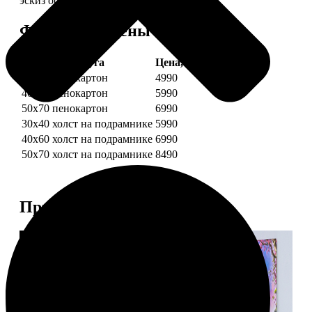
эскиз обязательно согласуем с вами.
Форматы и цены
Услуга
Цена, руб.
30х40 пенокартон
4990
40х60 пенокартон
5990
50х70 пенокартон
6990
30х40 холст на подрамнике
5990
40х60 холст на подрамнике
6990
50х70 холст на подрамнике
8490
Примеры работ