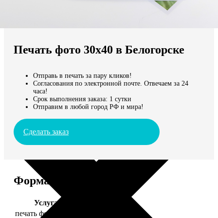
Не нашли Ваш город?
Мы доставляем по всему миру
Печать фото 30х40 в Белогорске
Продолжить без города
Отправь в печать за пару кликов!
Согласования по электронной почте. Отвечаем за 24
часа!
Срок выполнения заказа: 1 сутки
Отправим в любой город РФ и мира!
Сделать заказ
Форматы и цены
Услуга
Цена, руб.
печать фото 30х40
199