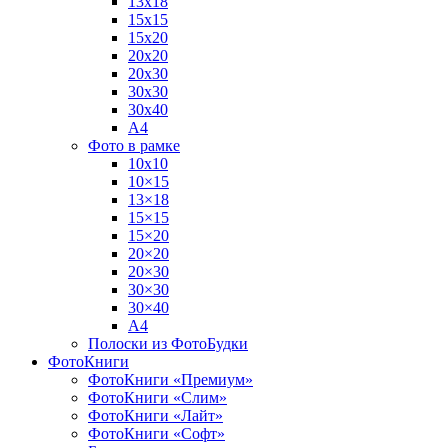
13х18
15х15
15х20
20х20
20х30
30х30
30х40
А4
Фото в рамке
10х10
10×15
13×18
15×15
15×20
20×20
20×30
30×30
30×40
A4
Полоски из ФотоБудки
ФотоКниги
ФотоКниги «Премиум»
ФотоКниги «Слим»
ФотоКниги «Лайт»
ФотоКниги «Софт»