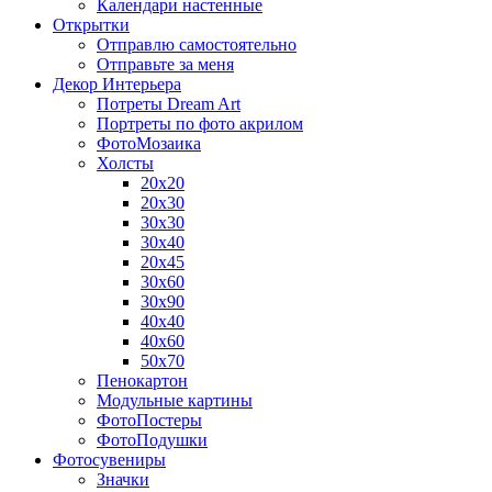
Календари настенные
Открытки
Отправлю самостоятельно
Отправьте за меня
Декор Интерьера
Потреты Dream Art
Портреты по фото акрилом
ФотоМозаика
Холсты
20х20
20х30
30х30
30х40
20х45
30х60
30х90
40х40
40х60
50х70
Пенокартон
Модульные картины
ФотоПостеры
ФотоПодушки
Фотоcувениры
Значки