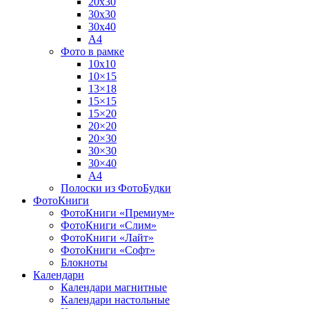
20х30
30х30
30х40
А4
Фото в рамке
10х10
10×15
13×18
15×15
15×20
20×20
20×30
30×30
30×40
A4
Полоски из ФотоБудки
ФотоКниги
ФотоКниги «Премиум»
ФотоКниги «Слим»
ФотоКниги «Лайт»
ФотоКниги «Софт»
Блокноты
Календари
Календари магнитные
Календари настольные