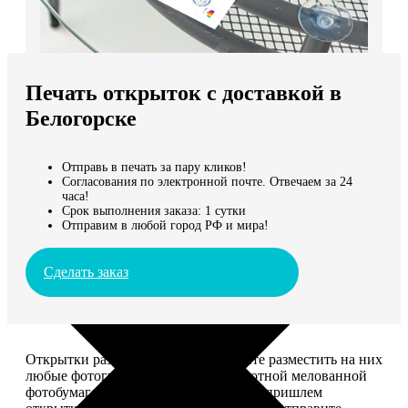
Не нашли Ваш город?
Мы доставляем по всему миру
Печать открыток с доставкой в
Продолжить без города
Белогорске
Отправь в печать за пару кликов!
Согласования по электронной почте. Отвечаем за 24
часа!
Срок выполнения заказа: 1 сутки
Отправим в любой город РФ и мира!
Сделать заказ
Открытки размером 10*15, вы можете разместить на них
любые фотографии. Печатаем на плотной мелованной
фотобумаге плотностью 300 г/м2. Мы пришлем