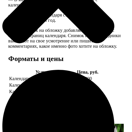
календарной сеткой.
— Обложка для календаря стандартная, дизайн
обновляем каждый год.
— В кружочек на обложку добавляем фотографию с
одной из страниц календаря. Снимок наши сотрудники
выбирают на свое усмотрение или пишите в
комментариях, какое именно фото хотите на обложку.
Форматы и цены
Услуга
Цена, руб.
Календарь настенный
от 1290
Календарь "домик"
890
Календарь магнитный отрывной
от 790
Примеры работ