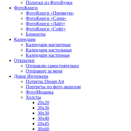
Полоски из ФотоБудки
ФотоКниги
ФотоКниги «Премиум»
ФотоКниги «Слим»
ФотоКниги «Лайт»
ФотоКниги «Софт»
Блокноты
Календари
Календари магнитные
Календари настольные
Календари настенные
Открытки
Отправлю самостоятельно
Отправьте за меня
Декор Интерьера
Потреты Dream Art
Портреты по фото акрилом
ФотоМозаика
Холсты
20х20
20х30
30х30
30х40
20х45
30х60