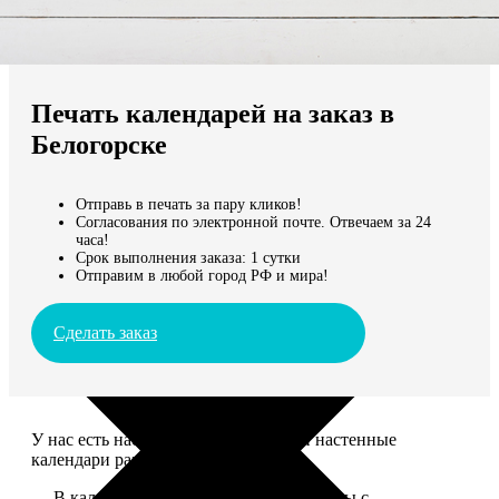
Не нашли Ваш город?
Мы доставляем по всему миру
Печать календарей на заказ в
Продолжить без города
Белогорске
Отправь в печать за пару кликов!
Согласования по электронной почте. Отвечаем за 24
часа!
Срок выполнения заказа: 1 сутки
Отправим в любой город РФ и мира!
Сделать заказ
У нас есть настольные, магнитные и настенные
календари разных размеров.
— В календаре 13 листов: обложка+листы с