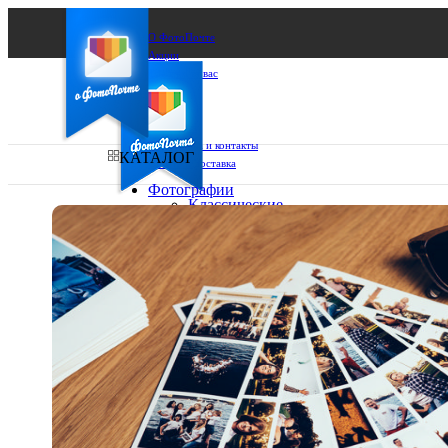
О ФотоПочте
Акции
Сделаем за вас
Бизнесу
FAQ
Франшиза
Поддержка и контакты
КАТАЛОГ
Оплата и доставка
Фотографии
Классические
фото
Ваш город:
10х10
10х15
Ваш регион доставки
13х18
15х15
Выберите из списка:
15х20
20х20
20х30
30х30
30х40
А4
Фото
в