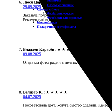
Магниты
Люся Царёва
:
★
★
★
★
★
Пазлы магнитные
29.09.2025
Одежда с Фото
Футболки детские
Заказала полоску из ФотоБудки — все отлично! Очен
Футболки для взрослых
Рекомендую всем, кто ценит хорошие моменты!
Бьюти-боксы
Подарочные сертификаты
Владлен Карасёв
:
★
★
★
★
★
09.08.2025
Отдавала фотографии в печать. Получила отличные 
Велизар К.
:
★
★
★
★
★
04.07.2025
Посоветовала друг. Услуга быстро сделали. Качест