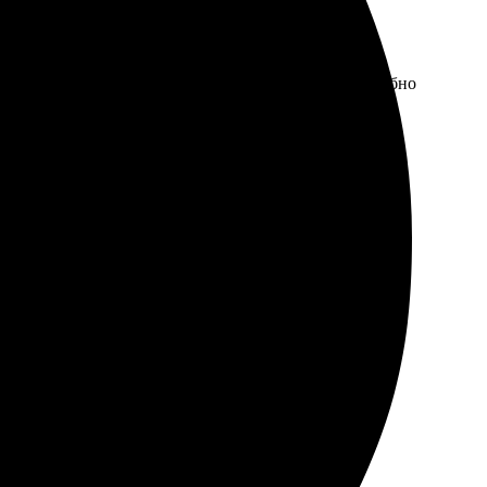
овано. Процесс заказа простой и интуитивный. Удобно
нова.
енир.