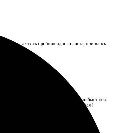
ельзя было заказать пробник одного листа, пришлось
рала размер, оформила заказ. Всё сделано быстро и
нь довольна своим выбором! Рекомендую всем!