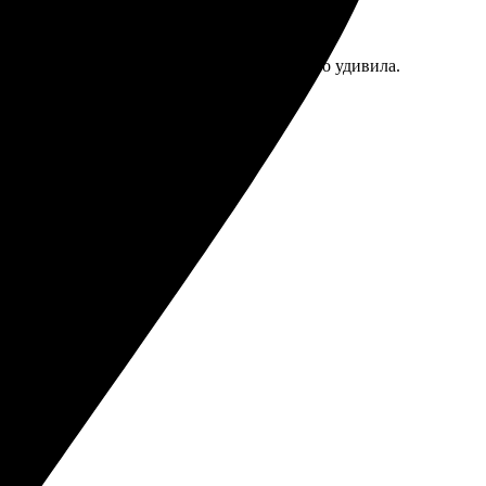
о, как на экране. Быстрая доставка, приятно удивила.
 всем.
всем!