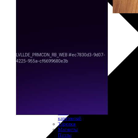
30х40
20х45
30х60
30х90
40х40
40х60
50х70
Пенокартон
Модульные
картины
ФотоПостеры
ФотоПодушки
Фотоcувениры
Значки
Коврик
для
мыши
Кружки
Новогодние
шары
Пазл
картонный
Тарелки
Магниты
Пазлы