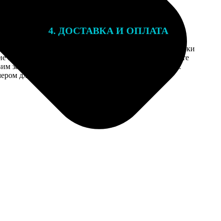
4. ДОСТАВКА И ОПЛАТА
той. После
Введите адрес и выберите способ доставки
 на email с
заказа. Если у вас есть промокод, введите
вим заказ
его в специальное поле для промокода.
мером для