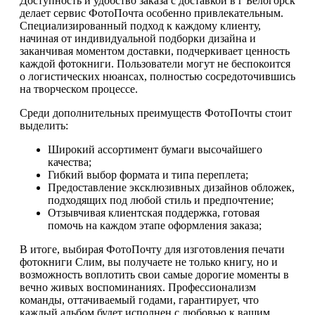
Доступность и удобство заказа с доставкой в г Белогорск
делает сервис ФотоПочта особенно привлекательным.
Специализированный подход к каждому клиенту,
начиная от индивидуальной подборки дизайна и
заканчивая моментом доставки, подчеркивает ценность
каждой фотокниги. Пользователи могут не беспокоится
о логистических нюансах, полностью сосредоточившись
на творческом процессе.
Среди дополнительных преимуществ ФотоПочты стоит
выделить:
Широкий ассортимент бумаги высочайшего
качества;
Гибкий выбор формата и типа переплета;
Предоставление эксклюзивных дизайнов обложек,
подходящих под любой стиль и предпочтение;
Отзывчивая клиентская поддержка, готовая
помочь на каждом этапе оформления заказа;
В итоге, выбирая ФотоПочту для изготовления печати
фотокниги Слим, вы получаете не только книгу, но и
возможность воплотить свои самые дорогие моменты в
вечно живых воспоминаниях. Профессионализм
команды, оттачиваемый годами, гарантирует, что
каждый альбом будет исполнен с любовью к вашим