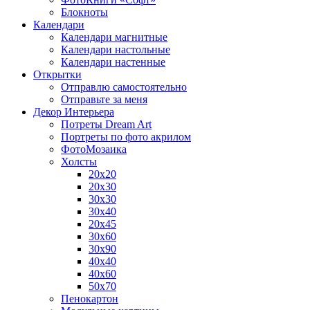
Блокноты
Календари
Календари магнитные
Календари настольные
Календари настенные
Открытки
Отправлю самостоятельно
Отправьте за меня
Декор Интерьера
Потреты Dream Art
Портреты по фото акрилом
ФотоМозаика
Холсты
20х20
20х30
30х30
30х40
20х45
30х60
30х90
40х40
40х60
50х70
Пенокартон