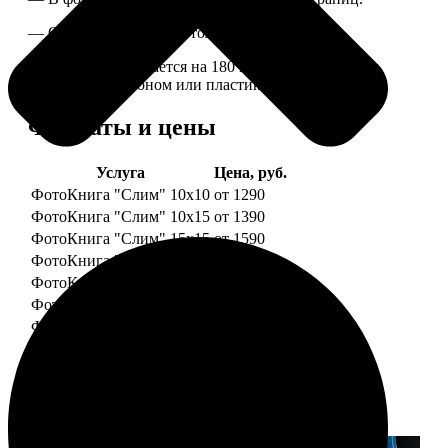
— Страницы плотные, толщина 1 мм.
— Книга раскрывается на 180 градусов, развороты
укреплены картоном или пластиком.
Форматы и цены
Услуга
Цена, руб.
ФотоКнига "Слим" 10x10
от 1290
ФотоКнига "Слим" 10x15
от 1390
ФотоКнига "Слим" 15x15
от 1590
ФотоКнига "Слим" 15x20
от 1890
ФотоКнига "Слим" 20x20
от 1990
ФотоКнига "Слим" 20x30
от 2490
ФотоКнига "Слим" 25x25
от 2990
Примеры работ