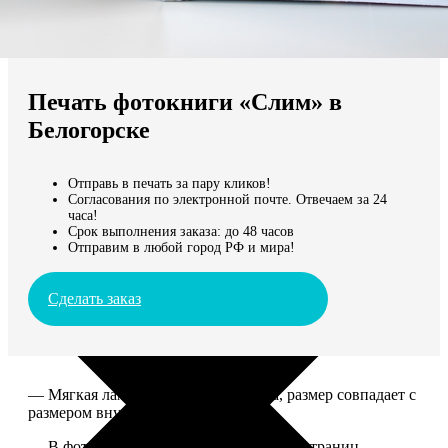
Не нашли Ваш город?
Мы доставляем по всему миру
Печать фотокниги «Слим» в
Продолжить без города
Белогорске
Отправь в печать за пару кликов!
Согласования по электронной почте. Отвечаем за 24
часа!
Срок выполнения заказа: до 48 часов
Отправим в любой город РФ и мира!
Сделать заказ
— Мягкая ламинированная обложка, размер совпадает с
размером внутреннего блока.
— В фотокниге может быть от 10 до 50 страниц.