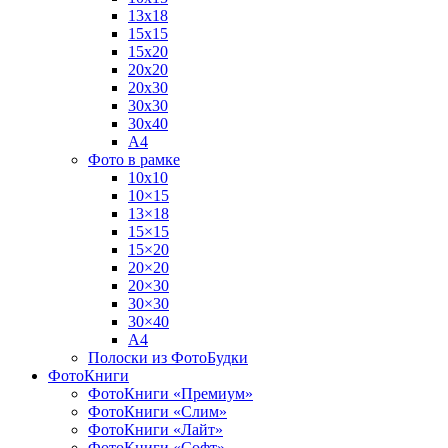
13х18
15х15
15х20
20х20
20х30
30х30
30х40
А4
Фото в рамке
10х10
10×15
13×18
15×15
15×20
20×20
20×30
30×30
30×40
A4
Полоски из ФотоБудки
ФотоКниги
ФотоКниги «Премиум»
ФотоКниги «Слим»
ФотоКниги «Лайт»
ФотоКниги «Софт»