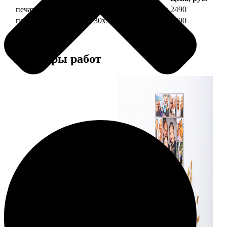
печать фото на холсте 30х30 на подрамнике
2490
печать фото на холсте 30х30 в раме
4990
Примеры работ