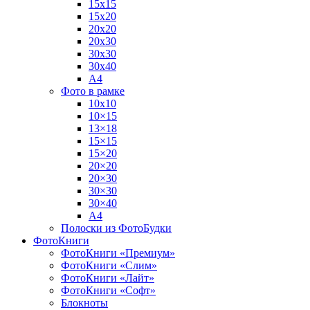
15х15
15х20
20х20
20х30
30х30
30х40
А4
Фото в рамке
10х10
10×15
13×18
15×15
15×20
20×20
20×30
30×30
30×40
A4
Полоски из ФотоБудки
ФотоКниги
ФотоКниги «Премиум»
ФотоКниги «Слим»
ФотоКниги «Лайт»
ФотоКниги «Софт»
Блокноты