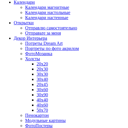
Календари
Календари магнитные
Календари настольные
Календари настенные
Открытки
Отправлю самостоятельно
Отправьте за меня
Декор Интерьера
Потреты Dream Art
Портреты по фото акрилом
ФотоМозаика
Холсты
20х20
20х30
30х30
30х40
20х45
30х60
30х90
40х40
40х60
50х70
Пенокартон
Модульные картины
ФотоПостеры