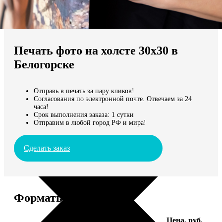
Не нашли Ваш город?
Мы доставляем по всему миру
Печать фото на холсте 30х30 в
Продолжить без города
Белогорске
Отправь в печать за пару кликов!
Согласования по электронной почте. Отвечаем за 24
часа!
Срок выполнения заказа: 1 сутки
Отправим в любой город РФ и мира!
Сделать заказ
Форматы и цены
Услуга
Цена, руб.