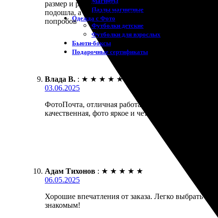
Магниты
размер и рамку — всё сделали быстро. Доставка до
Пазлы магнитные
подошла, а сами фотографии выглядят как произвед
Одежда с Фото
попробов
Футболки детские
Футболки для взрослых
Бьюти-боксы
Подарочные сертификаты
Влада В.
:
★
★
★
★
★
03.06.2025
ФотоПочта, отличная работа! Сделала заказ на фот
качественная, фото яркое и четкое. Доставили вовр
Адам Тихонов
:
★
★
★
★
★
06.05.2025
Хорошие впечатления от заказа. Легко выбрать нуж
знакомым!