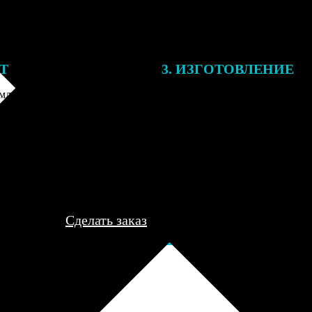
ЕТ
3. ИЗГОТОВЛЕНИЕ
ления заказа с вами свяжется
Все заказы выполняются в теч
лист, для обсуждения деталей
рабочего дня, после чего пере
ле согласования и
курьеру для доставки либо отп
я заказа по телефону и
пункт выдачи для самовывоза.
редоплаты мы приступим к его
..
Сделать заказ