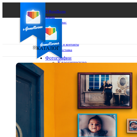
О ФотоПочте
Акции
Сделаем за вас
Бизнесу
FAQ
Франшиза
Поддержка и контакты
КАТАЛОГ
Оплата и доставка
Фотографии
Классические
фото
Ваш город:
10х10
10х15
Ваш регион доставки
13х18
15х15
Выберите из списка:
15х20
20х20
20х30
30х30
30х40
А4
Фото
в