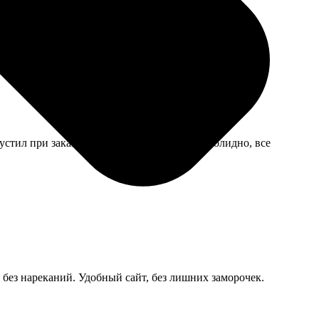
уговатый, но не критично.
устил при заказе. Зато смотрится на полке солидно, все
е без нареканий. Удобный сайт, без лишних заморочек.