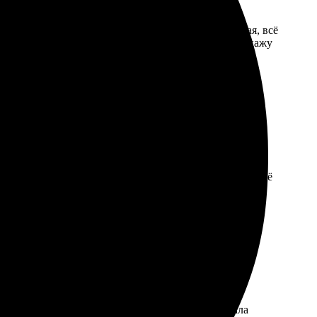
, интерфейс удобный. Доставка в Белогорск быстрая, всё
, что выбрала именно эту компанию. Обязательно закажу
но. Упаковка надежная, фото выглядит великолепно. Всё
и интуитивно понятным. Загрузила снимок, выбрала