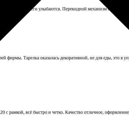
 на работе, коллеги улыбаются. Перекидной механизм немного т
лей фирмы. Тарелка оказалась декоративной, не для еды, это я уп
20 с рамкой, всё быстро и четко. Качество отличное, оформлени