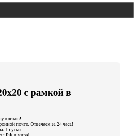
20х20 с рамкой в
ру кликов!
ронной почте. Отвечаем за 24 часа!
а: 1 сутки
од РФ и мира!