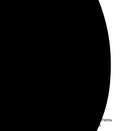
бных функций. Работники быстро ответили на все
бор дизайнов. Получила книгу вовремя, качество на
ветили на все вопросы и помогли с оформлением. Очень
! Общение с командой было приятным, все четко и