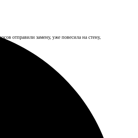
осов отправили замену, уже повесила на стену,
 гнётся. Приятная такая штука.