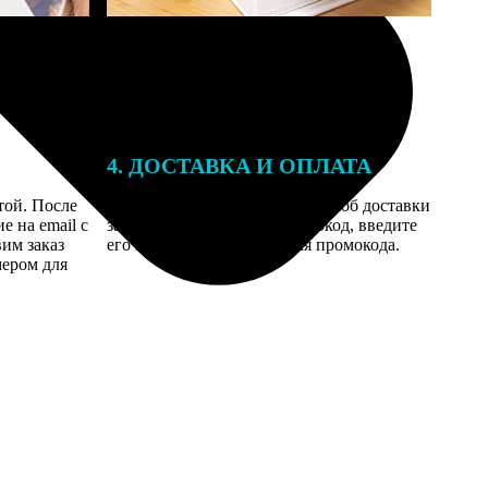
4. ДОСТАВКА И ОПЛАТА
той. После
Введите адрес и выберите способ доставки
 на email с
заказа. Если у вас есть промокод, введите
вим заказ
его в специальное поле для промокода.
мером для