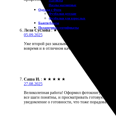
Магниты
Пазлы магнитные
Одежда с Фото
Футболки детские
Футболки для взрослых
Бьюти-боксы
Подарочные сертификаты
Леля Суслова
:
★
★
★
★
★
05.09.2025
Уже второй раз заказываю печать фотокниги. Сайт 
вовремя и в отличном качестве. Картинки получили
Саша И.
:
★
★
★
★
★
27.08.2025
Великолепная работа! Оформил фотокнигу, и остал
все шаги понятны, и просматривать готовую работу
уведомление о готовности, что тоже порадовало. О