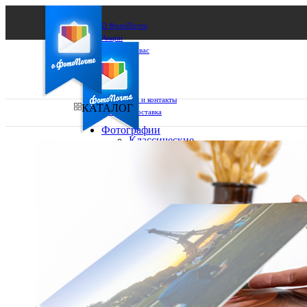
О ФотоПочте
Акции
Сделаем за вас
Бизнесу
FAQ
Франшиза
Поддержка и контакты
КАТАЛОГ
Оплата и доставка
Фотографии
Классические
фото
Ваш город:
10х10
10х15
Ваш регион доставки
13х18
15х15
Выберите из списка:
15х20
20х20
20х30
30х30
30х40
А4
Фото
в