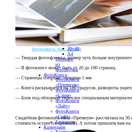
рамке
10х10
10×15
13×18
15×15
15×20
20×20
20×30
Не нашли Ваш город?
Мы доставляем по всему миру
30×30
30×40
Продолжить без города
A4
— Твердая фотообложка, размер чуть больше внутреннег
Полоски
из
— В фотокниге может быть от 20 до 100 страниц.
ФотоБудки
ФотоКниги
— Страницы плотные, толщина 1 мм.
ФотоКниги
«Премиум»
— Книга раскрывается на 180 градусов, развороты укре
ФотоКниги
«Слим»
— Блок под обложкой укреплен специальным материалом
ФотоКниги
«Лайт»
ФотоКниги
«Софт»
Свадебная фотокнига типа «Премиум» рассчитана на 30 с
Блокноты
стоимость останется прежней). А потом пришлем вам на 
Календари
Календари