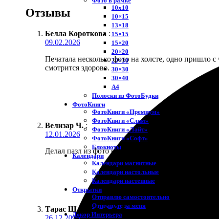
Фото в рамке
10х10
Отзывы
10×15
13×18
Белла Короткова
:
15×15
09.02.2026
15×20
20×20
Печатала несколько фото на холсте, одно пришло с
20×30
смотрится здорово.
30×30
30×40
A4
Полоски из ФотоБудки
ФотоКниги
ФотоКниги «Премиум»
ФотоКниги «Слим»
Велизар Ч.
:
ФотоКниги «Лайт»
12.01.2026
ФотоКниги «Софт»
Блокноты
Делал пазл из фото нашего кота. Собрали всей семь
Календари
Календари магнитные
Календари настольные
Календари настенные
Открытки
Отправлю самостоятельно
Отправьте за меня
Тарас Ш.
:
★
★
★
★
★
Декор Интерьера
26.12.2025