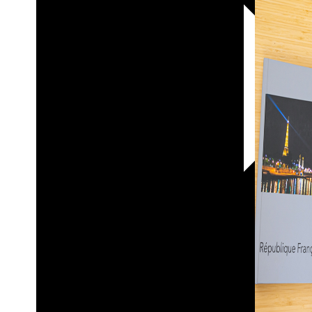
30х40
20х45
30х60
30х90
40х40
40х60
50х70
Пенокартон
Модульные
картины
ФотоПостеры
ФотоПодушки
Фотоcувениры
Значки
Коврик
для
мыши
Кружки
Новогодние
шары
Пазл
картонный
Тарелки
Магниты
Пазлы