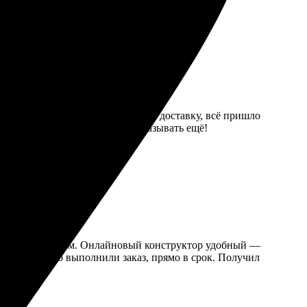
атов и обложек радует. Заказала доставку, всё пришло
 без лишних вопросов. Буду заказывать ещё!
туитивно понятным. Онлайновый конструктор удобный —
нь оперативно выполнили заказ, прямо в срок. Получил