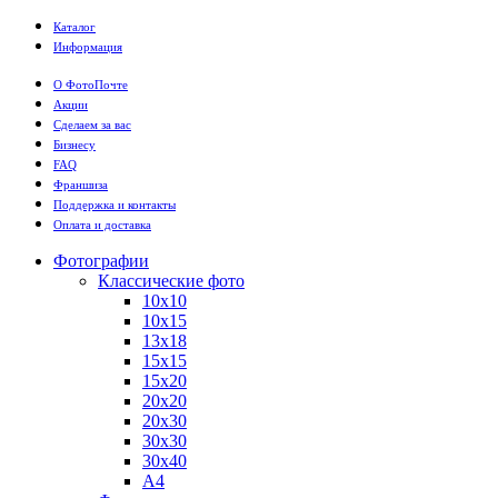
Каталог
Информация
О ФотоПочте
Акции
Сделаем за вас
Бизнесу
FAQ
Франшиза
Поддержка и контакты
Оплата и доставка
Фотографии
Классические фото
10х10
10х15
13х18
15х15
15х20
20х20
20х30
30х30
30х40
А4