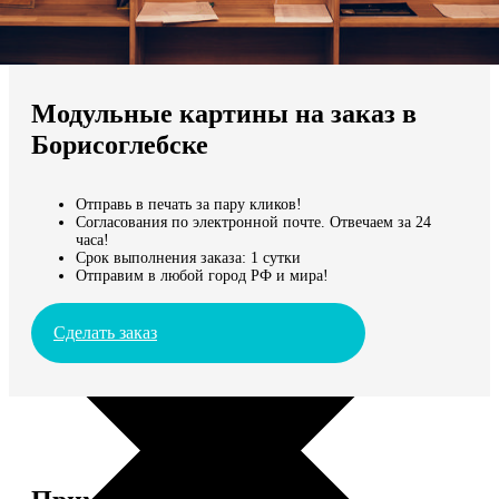
Не нашли Ваш город?
Мы доставляем по всему миру
Модульные картины на заказ в
Продолжить без города
Борисоглебске
Отправь в печать за пару кликов!
Согласования по электронной почте. Отвечаем за 24
часа!
Срок выполнения заказа: 1 сутки
Отправим в любой город РФ и мира!
Сделать заказ