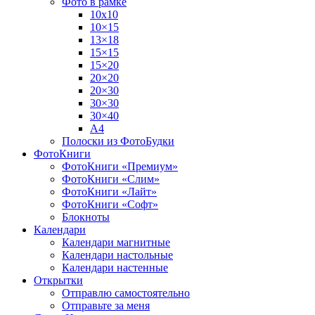
Фото в рамке
10х10
10×15
13×18
15×15
15×20
20×20
20×30
30×30
30×40
A4
Полоски из ФотоБудки
ФотоКниги
ФотоКниги «Премиум»
ФотоКниги «Слим»
ФотоКниги «Лайт»
ФотоКниги «Софт»
Блокноты
Календари
Календари магнитные
Календари настольные
Календари настенные
Открытки
Отправлю самостоятельно
Отправьте за меня