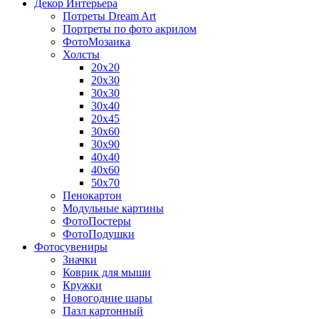
Декор Интерьера
Потреты Dream Art
Портреты по фото акрилом
ФотоМозаика
Холсты
20х20
20х30
30х30
30х40
20х45
30х60
30х90
40х40
40х60
50х70
Пенокартон
Модульные картины
ФотоПостеры
ФотоПодушки
Фотоcувениры
Значки
Коврик для мыши
Кружки
Новогодние шары
Пазл картонный