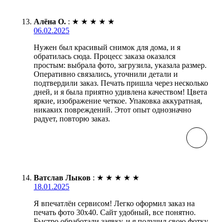
Алёна О.
:
★
★
★
★
★
06.02.2025
Нужен был красивый снимок для дома, и я
обратилась сюда. Процесс заказа оказался
простым: выбрала фото, загрузила, указала размер.
Оперативно связались, уточнили детали и
подтвердили заказ. Печать пришла через несколько
дней, и я была приятно удивлена качеством! Цвета
яркие, изображение четкое. Упаковка аккуратная,
никаких повреждений. Этот опыт однозначно
радует, повторю заказ.
Ватслав Лыков
:
★
★
★
★
★
18.01.2025
Я впечатлён сервисом! Легко оформил заказ на
печать фото 30х40. Сайт удобный, все понятно.
Быстро обработали заявку, и я получил свою фотку