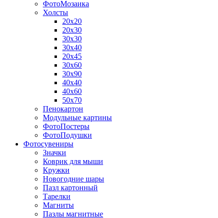
ФотоМозаика
Холсты
20х20
20х30
30х30
30х40
20х45
30х60
30х90
40х40
40х60
50х70
Пенокартон
Модульные картины
ФотоПостеры
ФотоПодушки
Фотоcувениры
Значки
Коврик для мыши
Кружки
Новогодние шары
Пазл картонный
Тарелки
Магниты
Пазлы магнитные