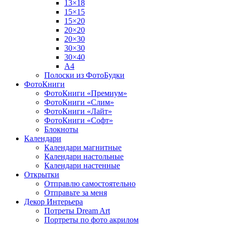
13×18
15×15
15×20
20×20
20×30
30×30
30×40
A4
Полоски из ФотоБудки
ФотоКниги
ФотоКниги «Премиум»
ФотоКниги «Слим»
ФотоКниги «Лайт»
ФотоКниги «Софт»
Блокноты
Календари
Календари магнитные
Календари настольные
Календари настенные
Открытки
Отправлю самостоятельно
Отправьте за меня
Декор Интерьера
Потреты Dream Art
Портреты по фото акрилом