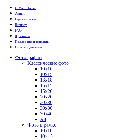
О ФотоПочте
Акции
Сделаем за вас
Бизнесу
FAQ
Франшиза
Поддержка и контакты
Оплата и доставка
Фотографии
Классические фото
10х10
10х15
13х18
15х15
15х20
20х20
20х30
30х30
30х40
А4
Фото в рамке
10х10
10×15