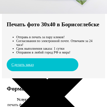
Не нашли Ваш город?
Мы доставляем по всему миру
Печать фото 30х40 в Борисоглебске
Продолжить без города
Отправь в печать за пару кликов!
Согласования по электронной почте. Отвечаем за 24
часа!
Срок выполнения заказа: 1 сутки
Отправим в любой город РФ и мира!
Сделать заказ
Форматы и цены
Услуга
Цена, руб.
печать фото 30х40
199