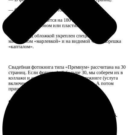
— Страницы плотные, толщина 1 мм.
— Книга раскрывается на 180 градусов, развороты
укреплены картоном или пластиком.
— Блок под обложкой укреплен специальным
материалом «марлевкой» и на видимой части корешка
«капталом».
Свадебная фотокнига типа «Премиум» рассчитана на 30
страниц. Если фотографий больше 30, мы соберем их в
коллажи и аккуратно разместим в фотокниге (услуга
включена, стоимость останется прежней). А потом
пришлем вам на согласование развороты.
Форматы и цены
Услуга
Цена, руб.
ФотоКнига "Премиум" 10x10
от 2490
ФотоКнига "Премиум" 10x15
от 2890