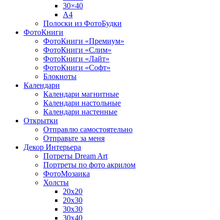
30×40
A4
Полоски из ФотоБудки
ФотоКниги
ФотоКниги «Премиум»
ФотоКниги «Слим»
ФотоКниги «Лайт»
ФотоКниги «Софт»
Блокноты
Календари
Календари магнитные
Календари настольные
Календари настенные
Открытки
Отправлю самостоятельно
Отправьте за меня
Декор Интерьера
Потреты Dream Art
Портреты по фото акрилом
ФотоМозаика
Холсты
20х20
20х30
30х30
30х40