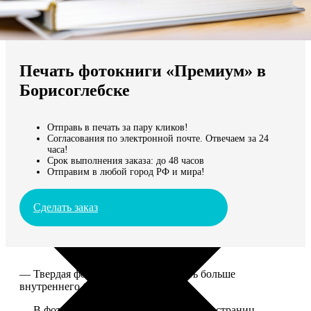
Не нашли Ваш город?
Мы доставляем по всему миру
Печать фотокниги «Премиум» в
Продолжить без города
Борисоглебске
Отправь в печать за пару кликов!
Согласования по электронной почте. Отвечаем за 24
часа!
Срок выполнения заказа: до 48 часов
Отправим в любой город РФ и мира!
Сделать заказ
— Твердая фотообложка, размер чуть больше
внутреннего блока.
— В фотокниге может быть от 20 до 100 страниц.