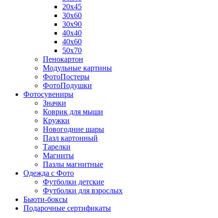
20х45
30х60
30х90
40х40
40х60
50х70
Пенокартон
Модульные картины
ФотоПостеры
ФотоПодушки
Фотоcувениры
Значки
Коврик для мыши
Кружки
Новогодние шары
Пазл картонный
Тарелки
Магниты
Пазлы магнитные
Одежда с Фото
Футболки детские
Футболки для взрослых
Бьюти-боксы
Подарочные сертификаты