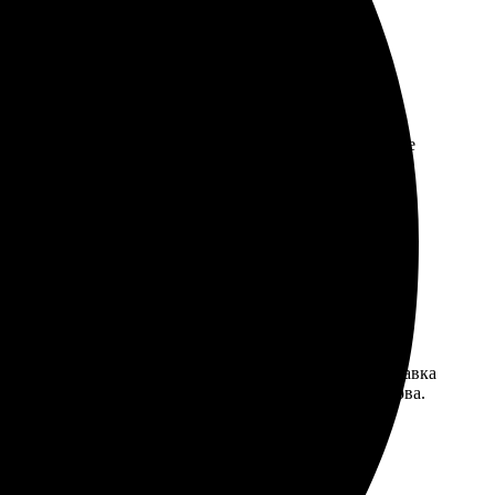
тота интерфейса на сайте, легко выбрал дизайн. После
еканий. Буду обращаться вновь, хочется попробовать
ые сотрудники быстро ответили на все вопросы. Доставка
 удивило оформление упаковки. Буду заказывать снова.