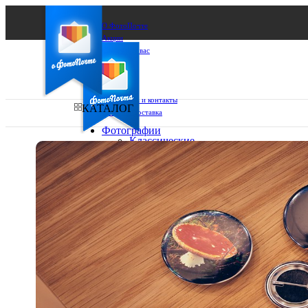
О ФотоПочте
Акции
Сделаем за вас
Бизнесу
FAQ
Франшиза
Поддержка и контакты
КАТАЛОГ
Оплата и доставка
Фотографии
Классические
фото
Ваш город:
10х10
10х15
Ваш регион доставки
13х18
15х15
Выберите из списка:
15х20
20х20
20х30
30х30
30х40
А4
Фото
в