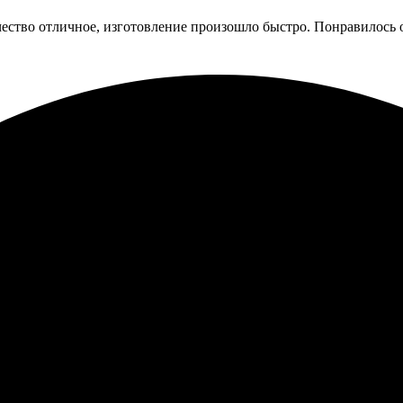
чество отличное, изготовление произошло быстро. Понравилось
на. Заказала значки, процесс оформления очень прост и интуити
цесс прошел быстро и без проблем. Качество на высоте, все дет
 еще!