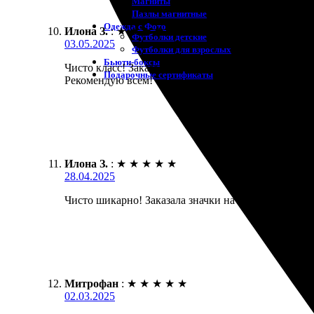
Магниты
Пазлы магнитные
Одежда с Фото
Илона З.
:
★
★
★
★
★
Футболки детские
03.05.2025
Футболки для взрослых
Бьюти-боксы
Чисто класс! Заказала значки, и они просто шикар
Подарочные сертификаты
Рекомендую всем!
Илона З.
:
★
★
★
★
★
28.04.2025
Чисто шикарно! Заказала значки на заказ — всё на
Митрофан
:
★
★
★
★
★
02.03.2025