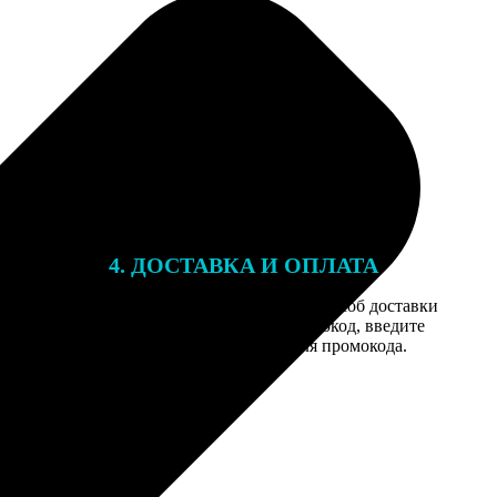
4. ДОСТАВКА И ОПЛАТА
той. После
Введите адрес и выберите способ доставки
 на email с
заказа. Если у вас есть промокод, введите
вим заказ
его в специальное поле для промокода.
мером для