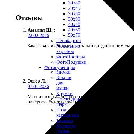
30х40
20х45
30х60
Отзывы
30х90
40х40
40х60
Амалия Щ.
:
50х70
22.02.2026
Пенокартон
Заказывала набор мини-открыток с достопримечате
Модульные
картины
ФотоПостеры
ФотоПодушки
Фотоcувениры
Значки
Коврик
Эстер Л.
:
для
07.01.2026
мыши
Кружки
Магнитные календари на год заказала в подарок к
Новогодние
наверное, будет не очень удобно разглядывать.
шары
Пазл
картонный
Тарелки
Магниты
Пазлы