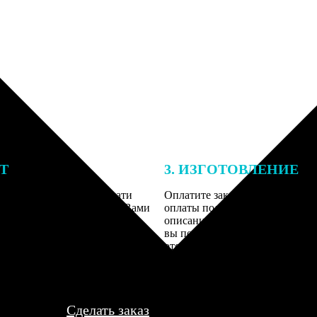
ЕТ
3. ИЗГОТОВЛЕНИЕ
подготовки заказа к печати
Оплатите заказ банковской кар
алисты могут связаться с Вами
оплаты получите подтверждение
му телефону или email для
описанием заказа. Когда отпра
я деталей.
вы получите письмо с трек-но
отслеживания.
Сделать заказ