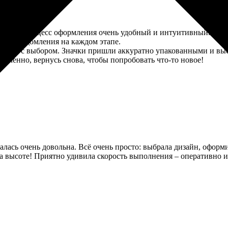
 довольна. Процесс оформления очень удобный и интуитивный. Сна
чала уведомления на каждом этапе.
огли с выбором. Значки пришли аккуратно упакованными и высо
деленно, вернусь снова, чтобы попробовать что-то новое!
алась очень довольна. Всё очень просто: выбрала дизайн, оформил
 на высоте! Приятно удивила скорость выполнения – оперативно 