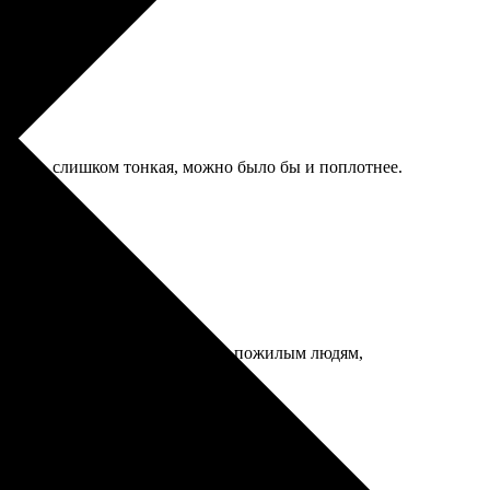
ажется, слишком тонкая, можно было бы и поплотнее.
. Только шрифт дат мелковатый, пожилым людям,