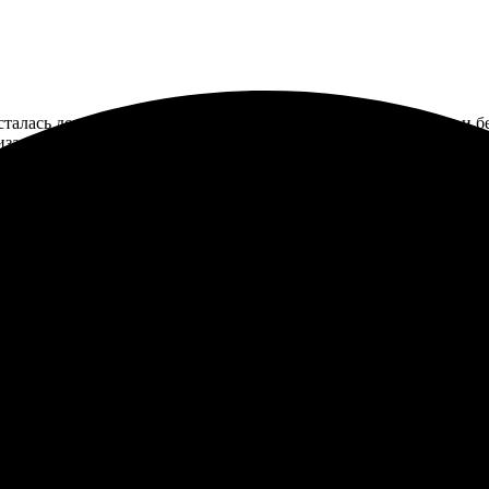
сталась довольна качеством и скоростью. Все сделали быстро и
лизах. Доставка пришла вовремя. Рекомендую всем!
формления простейший, всё понятно. Изображение пришло без ис
ь. В целом, всё на уровне. Рекомендую!