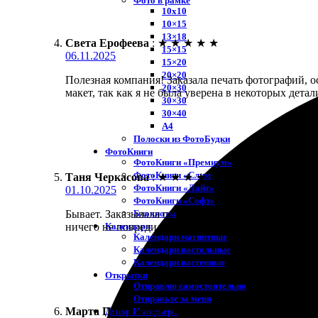
Фото в рамке
10х10
10×15
13×18
Света Ерофеева
:
★
★
★
★
★
15×15
06.11.2025
15×20
20×20
Полезная компания! Заказала печать фотографий, о
20×30
макет, так как я не была уверена в некоторых дета
30×30
30×40
A4
Полоски из ФотоБудки
ФотоКниги
ФотоКниги «Премиум»
ФотоКниги «Слим»
Таня Черкасова
:
★
★
★
★
★
ФотоКниги «Лайт»
01.10.2025
ФотоКниги «Софт»
Блокноты
Бывает. Заказывала печать фото 30х30. Процесс о
Календари
ничего не повредилось. Доставка тоже не затянулас
Календари магнитные
Календари настольные
Календари настенные
Открытки
Отправлю самостоятельно
Отправьте за меня
Марта Пантелеева
:
★
★
★
★
★
Декор Интерьера