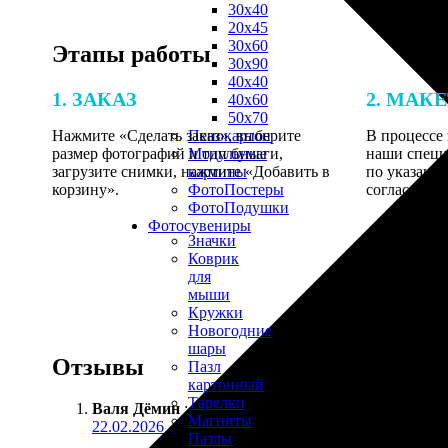
30х40
20х45
30х60
Этапы работы
30х90
40х40
1. ЗАКАЗ
2. МАК
40х60
50х70
Нажмите «Сделать заказ», выберите
В процессе 
Пенокартон
размер фотографий и тип бумаги,
наши специ
Модульные
загрузите снимки, нажмите «Добавить в
по указанно
картины
корзину».
согласовани
ФотоПостеры
ФотоПодушки
Фотоcувениры
Значки
Коврик
для
мыши
Кружки
Новогодние
шары
Отзывы
Пазл
картонный
Тарелки
Валя Дёмин
:
Магниты
22.02.2026
Пазлы