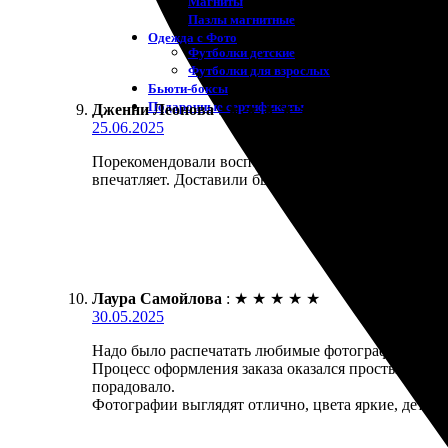
Магниты
Пазлы магнитные
Одежда с Фото
Футболки детские
Футболки для взрослых
Бьюти-боксы
Подарочные сертификаты
Дженни Леонова
:
★
★
★
★
★
25.06.2025
Порекомендовали воспользоваться услугами, и я не
впечатляет. Доставили быстро, а качество на высш
Лаура Самойлова
:
★
★
★
★
★
30.05.2025
Надо было распечатать любимые фотографии, и я вы
Процесс оформления заказа оказался простым. Выбр
порадовало.
Фотографии выглядят отлично, цвета яркие, детали