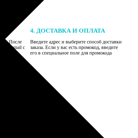
4. ДОСТАВКА И ОПЛАТА
той. После
Введите адрес и выберите способ доставки
 на email с
заказа. Если у вас есть промокод, введите
вим заказ
его в специальное поле для промокода
мером для