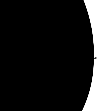
кие и насыщенные. Очень довольна результатом.
 пришло в целости, упаковка надежная. Служба поддержки
добен. Качество впечатлило, цвета яркие и