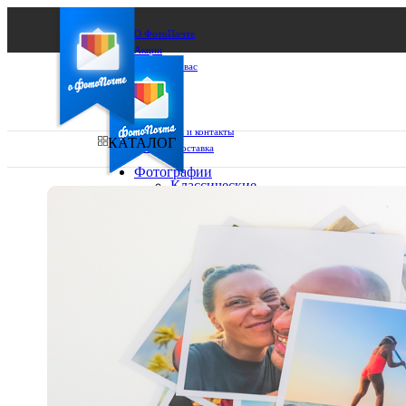
О ФотоПочте
Акции
Сделаем за вас
Бизнесу
FAQ
Франшиза
Поддержка и контакты
КАТАЛОГ
Оплата и доставка
Фотографии
Классические
фото
Ваш город:
10х10
10х15
Ваш регион доставки
13х18
15х15
Выберите из списка:
15х20
20х20
20х30
30х30
30х40
А4
Фото
в