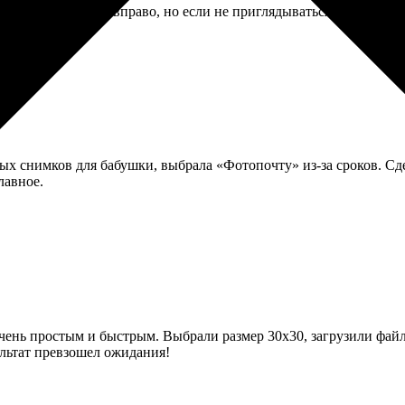
немного съехала вправо, но если не приглядываться, не заметно.
ых снимков для бабушки, выбрала «Фотопочту» из-за сроков. Сде
лавное.
чень простым и быстрым. Выбрали размер 30х30, загрузили файл
ультат превзошел ожидания!