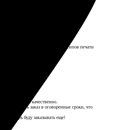
ак интуитивно. Выбор форматов и типов печати
ательно обращусь снова!
елано быстро и качественно.
пела получить заказ в оговоренные сроки, что
ру. Теперь буду заказывать еще!