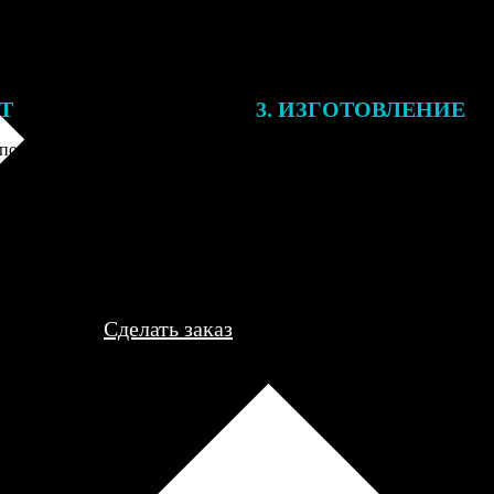
ЕТ
3. ИЗГОТОВЛЕНИЕ
подготовки заказа к печати
Оплатите заказ банковской кар
алисты могут связаться с Вами
оплаты получите подтверждение
му телефону или email для
описанием заказа. Когда отпра
я деталей.
вы получите письмо с трек-но
отслеживания.
Сделать заказ