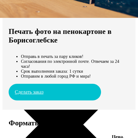
Не нашли Ваш город?
Мы доставляем по всему миру
Печать фото на пенокартоне в
Продолжить без города
Борисоглебске
Отправь в печать за пару кликов!
Согласования по электронной почте. Отвечаем за 24
часа!
Срок выполнения заказа: 1 сутки
Отправим в любой город РФ и мира!
Сделать заказ
Форматы и цены
Цена,