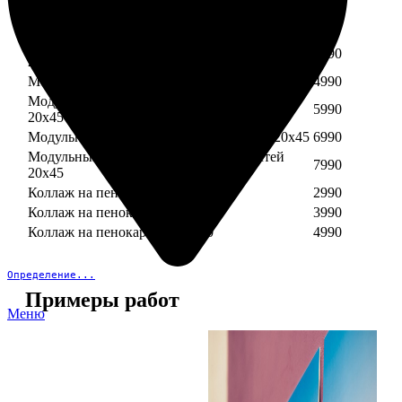
Модульный пенокартон из трех частей 30х40
3890
Модульный пенокартон из трех частей 20х45
2990
Модульный пенокартон из четырех частей
3990
20х45
Модульный пенокартон из пяти частей 20х45
4990
Модульный пенокартон из шести частей
5990
20х45
Модульный пенокартон из семи частей 20х45
6990
Модульный пенокартон из восьми частей
7990
20х45
Коллаж на пенокартоне 30х30
2990
Коллаж на пенокартоне 30х60
3990
Коллаж на пенокартоне 30х90
4990
Определение...
Примеры работ
Меню