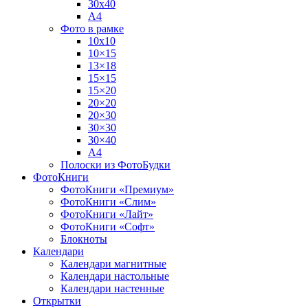
30х40
А4
Фото в рамке
10х10
10×15
13×18
15×15
15×20
20×20
20×30
30×30
30×40
A4
Полоски из ФотоБудки
ФотоКниги
ФотоКниги «Премиум»
ФотоКниги «Слим»
ФотоКниги «Лайт»
ФотоКниги «Софт»
Блокноты
Календари
Календари магнитные
Календари настольные
Календари настенные
Открытки