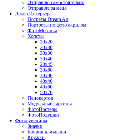
Отправлю самостоятельно
Отправьте за меня
Декор Интерьера
Потреты Dream Art
Портреты по фото акрилом
ФотоМозаика
Холсты
20х20
20х30
30х30
30х40
20х45
30х60
30х90
40х40
40х60
50х70
Пенокартон
Модульные картины
ФотоПостеры
ФотоПодушки
Фотоcувениры
Значки
Коврик для мыши
Кружки