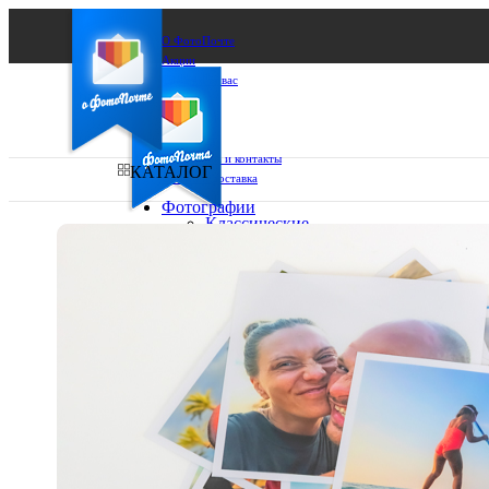
О ФотоПочте
Акции
Сделаем за вас
Бизнесу
FAQ
Франшиза
Поддержка и контакты
КАТАЛОГ
Оплата и доставка
Фотографии
Классические
фото
Ваш город:
10х10
10х15
Ваш регион доставки
13х18
15х15
Выберите из списка:
15х20
20х20
20х30
30х30
30х40
А4
Фото
в