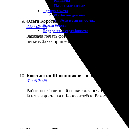
Магниты
Пазлы магнитные
Одежда с Фото
Футболки детские
Футболки для взрослых
Ольга Короткова
:
★
★
★
★
★
Бьюти-боксы
22.06.2025
Подарочные сертификаты
Заказала печать фото 10х10, выбрала удобный спос
четкие. Заказ пришёл быстро, всё аккуратно упаков
Константин Шапошников
:
★
★
★
★
★
31.05.2025
Работают. Отличный сервис для печати фотографий
Быстрая доставка в Борисоглебск. Рекомендую всем