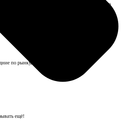
ей всем разослали. Никто не жаловался, что пришло
дние по рынку, зато стабильно.
зывать ещё!