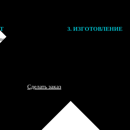
ЕТ
3. ИЗГОТОВЛЕНИЕ
подготовки заказа к печати
Оплатите заказ банковской кар
алисты могут связаться с Вами
оплаты получите подтверждение
му телефону или email для
описанием заказа. Когда отпра
я деталей.
вы получите письмо с трек-но
отслеживания.
Сделать заказ