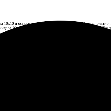
 10х10 и осталась очень довольна. Сайт удобный, все понятно.
жидала. Качество впечатляет, цвета яркие, картинки четкие. Те
ал печать фото 10х10 в Борисоглебске, выбрал на сайте, оплати