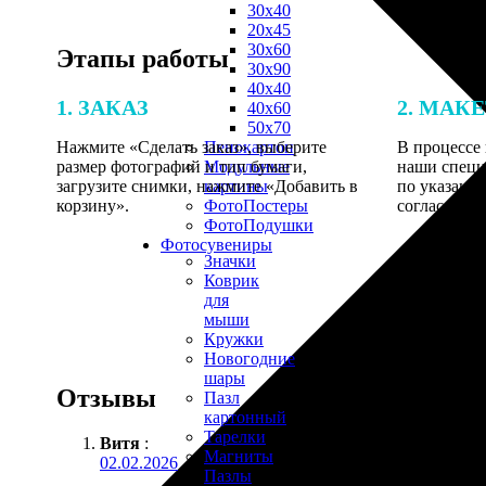
30х40
20х45
30х60
Этапы работы
30х90
40х40
1. ЗАКАЗ
2. МАК
40х60
50х70
Нажмите «Сделать заказ», выберите
В процессе 
Пенокартон
размер фотографий и тип бумаги,
наши специ
Модульные
загрузите снимки, нажмите «Добавить в
по указанно
картины
корзину».
согласовани
ФотоПостеры
ФотоПодушки
Фотоcувениры
Значки
Коврик
для
мыши
Кружки
Новогодние
шары
Отзывы
Пазл
картонный
Тарелки
Витя
:
Магниты
02.02.2026
Пазлы