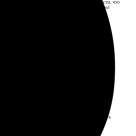
онятным. Быстро получила уведомление о готовности, что
ративность и удобство - большой плюс! Рекомендую!
дую всем, буду заказывать снова!
тым и интуитивным. Вставила фото, выбрала формат,
во отличный, цвета яркие. Очень порадовала скорость