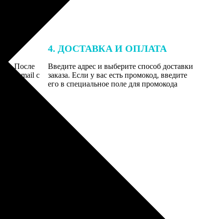
4. ДОСТАВКА И ОПЛАТА
той. После
Введите адрес и выберите способ доставки
 на email с
заказа. Если у вас есть промокод, введите
вим заказ
его в специальное поле для промокода
мером для