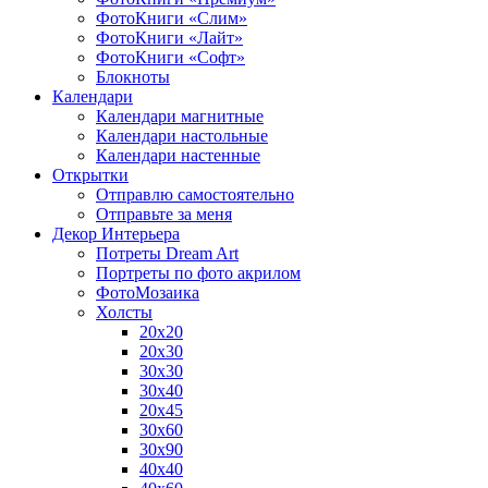
ФотоКниги «Слим»
ФотоКниги «Лайт»
ФотоКниги «Софт»
Блокноты
Календари
Календари магнитные
Календари настольные
Календари настенные
Открытки
Отправлю самостоятельно
Отправьте за меня
Декор Интерьера
Потреты Dream Art
Портреты по фото акрилом
ФотоМозаика
Холсты
20х20
20х30
30х30
30х40
20х45
30х60
30х90
40х40