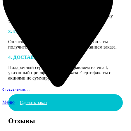
2. МАКЕТ
В процессе подготовки заказа к печати наши
специалисты могут связаться с Вами по указанному
телефону или email для согласования деталей.
3. ИЗГОТОВЛЕНИЕ
Оплатите заказ банковской картой. После оплаты
получите подтверждение на email с описанием заказа.
4. ДОСТАВКА И ОПЛАТА
Подарочный сертификат мы отправляем на email,
указанный при оформлении заказа. Сертификаты с
акциями не суммируются.
Определение...
Меню
Сделать заказ
Отзывы