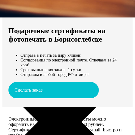
Не нашли Ваш город?
Мы доставляем по всему миру
Подарочные сертификаты на
Продолжить без города
фотопечать в Борисоглебске
Отправь в печать за пару кликов!
Согласования по электронной почте. Отвечаем за 24
часа!
Срок выполнения заказа: 1 сутки
Отправим в любой город РФ и мира!
Сделать заказ
Электронные подарочные сертификаты можно
оформить на сумму от 1 000 до 25 000 рублей.
Сертификат вы сможете отправить по e-mail. Быстро и