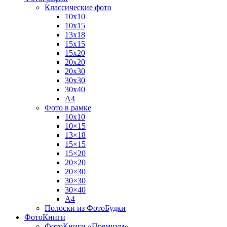
Классические фото
10х10
10х15
13х18
15х15
15х20
20х20
20х30
30х30
30х40
А4
Фото в рамке
10х10
10×15
13×18
15×15
15×20
20×20
20×30
30×30
30×40
A4
Полоски из ФотоБудки
ФотоКниги
ФотоКниги «Премиум»