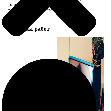
фото 20х30 в деревянной рамке
990
фото 20х30 в алюминиевой рамке
2490
Примеры работ