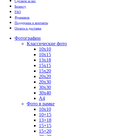
Сделаем за вас
Бизнесу
FAQ
Франшиза
Поддержка и контакты
Оплата и доставка
Фотографии
Классические фото
10х10
10х15
13х18
15х15
15х20
20х20
20х30
30х30
30х40
А4
Фото в рамке
10х10
10×15
13×18
15×15
15×20