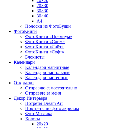
20×20
20×30
30×30
30×40
A4
Полоски из ФотоБудки
ФотоКниги
ФотоКниги «Премиум»
ФотоКниги «Слим»
ФотоКниги «Лайт»
ФотоКниги «Софт»
Блокноты
Календари
Календари магнитные
Календари настольные
Календари настенные
Открытки
Отправлю самостоятельно
Отправьте за меня
Декор Интерьера
Потреты Dream Art
Портреты по фото акрилом
ФотоМозаика
Холсты
20х20