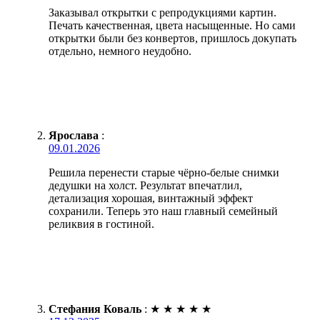
Заказывал открытки с репродукциями картин.
Печать качественная, цвета насыщенные. Но сами
открытки были без конвертов, пришлось докупать
отдельно, немного неудобно.
Ярослава
:
09.01.2026
Решила перенести старые чёрно-белые снимки
дедушки на холст. Результат впечатлил,
детализация хорошая, винтажный эффект
сохранили. Теперь это наш главный семейный
реликвия в гостиной.
Стефания Коваль
:
★
★
★
★
★