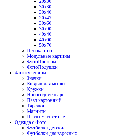
20х30
30х30
30х40
20х45
30х60
30х90
40х40
40х60
50х70
Пенокартон
Модульные картины
ФотоПостеры
ФотоПодушки
Фотоcувениры
Значки
Коврик для мыши
Кружки
Новогодние шары
Пазл картонный
Тарелки
Магниты
Пазлы магнитные
Одежда с Фото
Футболки детские
Футболки для взрослых