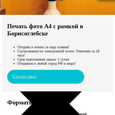
Не нашли Ваш город?
Мы доставляем по всему миру
Печать фото А4 с рамкой в
Продолжить без города
Борисоглебске
Отправь в печать за пару кликов!
Согласования по электронной почте. Отвечаем за 24
часа!
Срок выполнения заказа: 1 сутки
Отправим в любой город РФ и мира!
Сделать заказ
Форматы и цены
Услуга
Цена, руб.