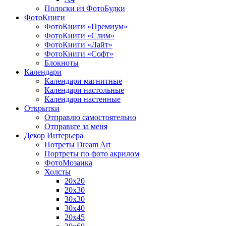
Полоски из ФотоБудки
ФотоКниги
ФотоКниги «Премиум»
ФотоКниги «Слим»
ФотоКниги «Лайт»
ФотоКниги «Софт»
Блокноты
Календари
Календари магнитные
Календари настольные
Календари настенные
Открытки
Отправлю самостоятельно
Отправьте за меня
Декор Интерьера
Потреты Dream Art
Портреты по фото акрилом
ФотоМозаика
Холсты
20х20
20х30
30х30
30х40
20х45