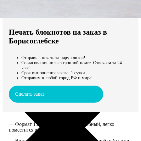
Не нашли Ваш город?
Мы доставляем по всему миру
Печать блокнотов на заказ в
Продолжить без города
Борисоглебске
Отправь в печать за пару кликов!
Согласования по электронной почте. Отвечаем за 24
часа!
Срок выполнения заказа: 1 сутки
Отправим в любой город РФ и мира!
Сделать заказ
— Формат 15*20. Компактный и удобный, легко
поместится в сумку или рюкзак.
— Внутри 100 страниц в клетку или в линейку (на ваш