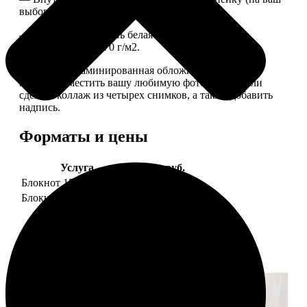
выбор), скрепленных сбоку скобой.
— Приятная на ощупь белая сатиновая бумага
плотностью 150-170 г/м2.
— Плотная ламинированная обложка. На обложке
можно разместить вашу любимую фотографию или
сделать коллаж из четырех снимков, а также добавить
надпись.
Форматы и цены
Услуга
Цена, руб.
Блокнот 15х20 клетка
990
Блокнот 15х20 линейка
990
Примеры работ