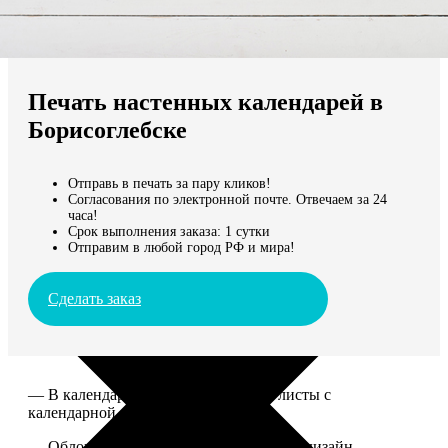
Не нашли Ваш город?
Мы доставляем по всему миру
Печать настенных календарей в
Продолжить без города
Борисоглебске
Отправь в печать за пару кликов!
Согласования по электронной почте. Отвечаем за 24
часа!
Срок выполнения заказа: 1 сутки
Отправим в любой город РФ и мира!
Сделать заказ
— В календаре 13 листов: обложка+листы с
календарной сеткой.
— Обложка для календаря стандартная, дизайн