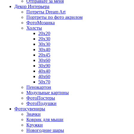
Отправьте за меня
Декор Интерьера
Потреты Dream Art
Портреты по фото акрилом
ФотоМозаика
Холсты
20х20
20х30
30х30
30х40
20х45
30х60
30х90
40х40
40х60
50х70
Пенокартон
Модульные картины
ФотоПостеры
ФотоПодушки
Фотоcувениры
Значки
Коврик для мыши
Кружки
Новогодние шары