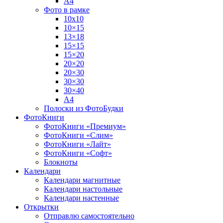
А4
Фото в рамке
10х10
10×15
13×18
15×15
15×20
20×20
20×30
30×30
30×40
A4
Полоски из ФотоБудки
ФотоКниги
ФотоКниги «Премиум»
ФотоКниги «Слим»
ФотоКниги «Лайт»
ФотоКниги «Софт»
Блокноты
Календари
Календари магнитные
Календари настольные
Календари настенные
Открытки
Отправлю самостоятельно