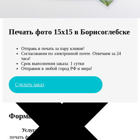
Не нашли Ваш город?
Мы доставляем по всему миру
Печать фото 15х15 в Борисоглебске
Продолжить без города
Отправь в печать за пару кликов!
Согласования по электронной почте. Отвечаем за 24
часа!
Срок выполнения заказа: 1 сутки
Отправим в любой город РФ и мира!
Сделать заказ
Форматы и цены
Услуга
Цена, руб.
печать фото 15х15
43