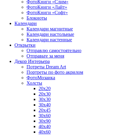
ФотоКниги «Слим»
ФотоКниги «Лайт»
ФотоКниги «Софт»
Блокноты
Календари
Календари магнитные
Календари настольные
Календари настенные
Открытки
Отправлю самостоятельно
Отправьте за меня
Декор Интерьера
Потреты Dream Art
Портреты по фото акрилом
ФотоМозаика
Холсты
20х20
20х30
30х30
30х40
20х45
30х60
30х90
40х40
40х60