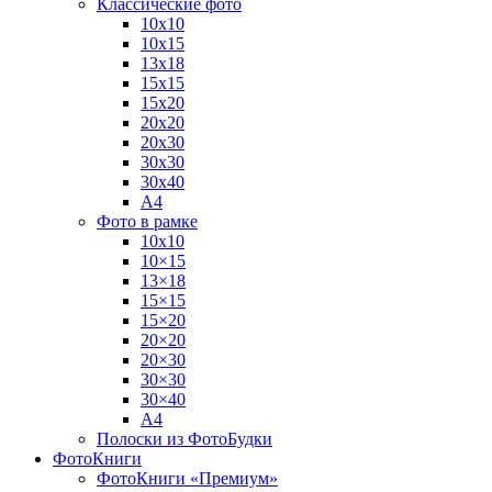
Классические фото
10х10
10х15
13х18
15х15
15х20
20х20
20х30
30х30
30х40
А4
Фото в рамке
10х10
10×15
13×18
15×15
15×20
20×20
20×30
30×30
30×40
A4
Полоски из ФотоБудки
ФотоКниги
ФотоКниги «Премиум»