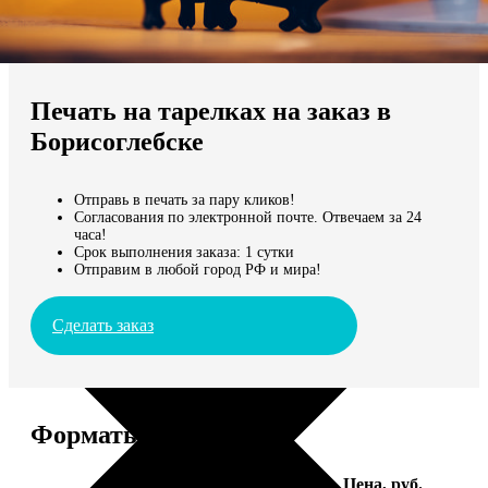
Не нашли Ваш город?
Мы доставляем по всему миру
Печать на тарелках на заказ в
Продолжить без города
Борисоглебске
Отправь в печать за пару кликов!
Согласования по электронной почте. Отвечаем за 24
часа!
Срок выполнения заказа: 1 сутки
Отправим в любой город РФ и мира!
Сделать заказ
Форматы и цены
Услуга
Цена, руб.