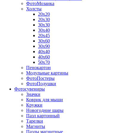
ФотоМозаика
Холсты
20х20
20х30
30х30
30х40
20х45
30х60
30х90
40х40
40х60
50х70
Пенокартон
Модульные картины
ФотоПостеры
ФотоПодушки
Фотоcувениры
Значки
Коврик для мыши
Кружки
Новогодние шары
Пазл картонный
Тарелки
Магниты
Пазлы магнитные