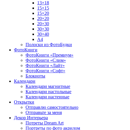
13×18
15×15
15×20
20×20
20×30
30×30
30×40
A4
Полоски из ФотоБудки
ФотоКниги
ФотоКниги «Премиум»
ФотоКниги «Слим»
ФотоКниги «Лайт»
ФотоКниги «Софт»
Блокноты
Календари
Календари магнитные
Календари настольные
Календари настенные
Открытки
Отправлю самостоятельно
Отправьте за меня
Декор Интерьера
Потреты Dream Art
Портреты по фото акрилом