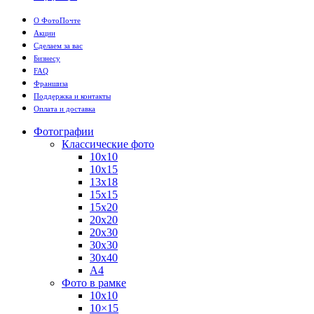
О ФотоПочте
Акции
Сделаем за вас
Бизнесу
FAQ
Франшиза
Поддержка и контакты
Оплата и доставка
Фотографии
Классические фото
10х10
10х15
13х18
15х15
15х20
20х20
20х30
30х30
30х40
А4
Фото в рамке
10х10
10×15