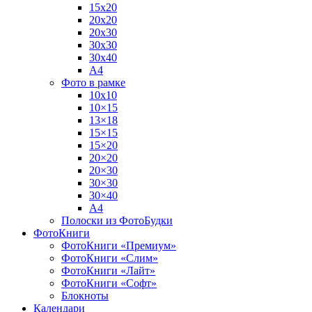
15х20
20х20
20х30
30х30
30х40
А4
Фото в рамке
10х10
10×15
13×18
15×15
15×20
20×20
20×30
30×30
30×40
A4
Полоски из ФотоБудки
ФотоКниги
ФотоКниги «Премиум»
ФотоКниги «Слим»
ФотоКниги «Лайт»
ФотоКниги «Софт»
Блокноты
Календари