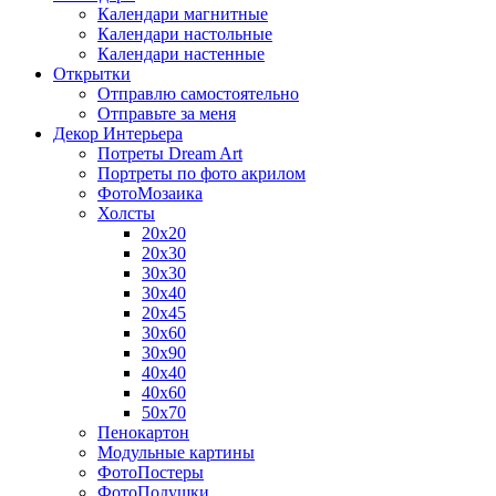
Календари магнитные
Календари настольные
Календари настенные
Открытки
Отправлю самостоятельно
Отправьте за меня
Декор Интерьера
Потреты Dream Art
Портреты по фото акрилом
ФотоМозаика
Холсты
20х20
20х30
30х30
30х40
20х45
30х60
30х90
40х40
40х60
50х70
Пенокартон
Модульные картины
ФотоПостеры
ФотоПодушки