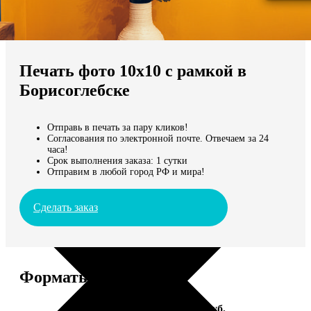
Не нашли Ваш город?
Мы доставляем по всему миру
Печать фото 10х10 с рамкой в
Продолжить без города
Борисоглебске
Отправь в печать за пару кликов!
Согласования по электронной почте. Отвечаем за 24
часа!
Срок выполнения заказа: 1 сутки
Отправим в любой город РФ и мира!
Сделать заказ
Форматы и цены
Услуга
Цена, руб.