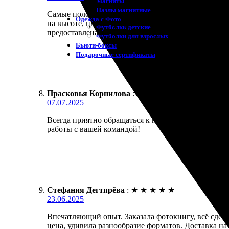
Магниты
Пазлы магнитные
Самые положительные впечатления остались после 
Одежда с Фото
на высоте, цветопередача отличная. Внутри множе
Футболки детские
предоставлена. Приятно, что в упаковке была неб
Футболки для взрослых
Бьюти-боксы
Подарочные сертификаты
Прасковья Корнилова
:
★
★
★
★
★
07.07.2025
Всегда приятно обращаться к профессионалам. Зака
работы с вашей командой!
Стефания Дегтярёва
:
★
★
★
★
★
23.06.2025
Впечатляющий опыт. Заказала фотокнигу, всё сдела
цена, удивила разнообразие форматов. Доставка н