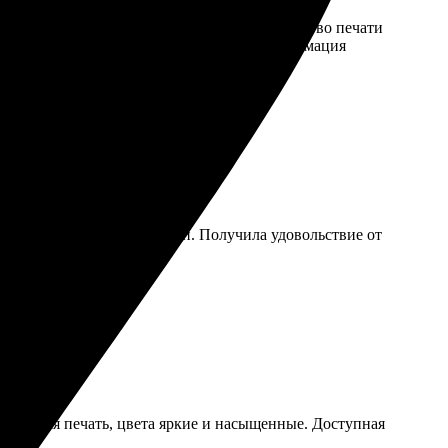
ко описаны. Фотокнига пришла в срок, качество печати
чал на вопросы быстро и вежливо, вся информация
о ценит качество и хороший сервис!
бный и интуитивно понятный. Получила удовольствие от
ественная печать, цвета яркие и насыщенные. Доступная