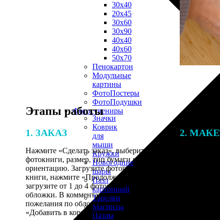
30х40
20х45
30х60
30х90
40х40
40х60
50х70
Пенокартон
Модульные
картины
ФотоПостеры
ФотоПодушки
Этапы работы
Фотоcувениры
Значки
Коврик
1. ЗАКАЗ
2. МАК
для
мыши
Нажмите «Сделать заказ», выберите тип
Итоговая с
Кружки
фотокниги, размер, тип бумаги и
от количест
Новогодние
ориентацию. Загрузите фотографии для
подготовки 
шары
книги, нажмите «Продолжить» и
специалисты
Пазл
загрузите от 1 до 4 фотографий для
указанному 
картонный
обложки. В комментарии оставьте свои
согласовани
Тарелки
пожелания по обложке, нажмите
Магниты
«Добавить в корзину».
Пазлы