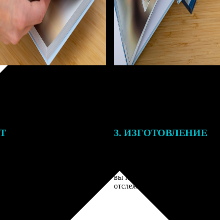
ЕТ
3. ИЗГОТОВЛЕНИЕ
тоимость ФотоКниги зависит
Оплатите заказ банковской кар
ва страниц. В процессе
оплаты получите подтверждение
заказа к печати наши
описанием заказа. Когда отпра
 могут связаться с Вами по
вы получите письмо с трек-но
телефону или email для
отслеживания.
я деталей.