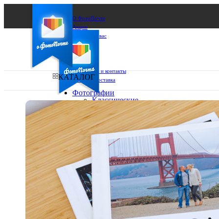
О ФотоПочте
Акции
Сделаем за вас
Бизнесу
FAQ
Франшиза
Поддержка и контакты
КАТАЛОГ
Оплата и доставка
Фотографии
Классические
фото
Ваш город:
10х10
10х15
Ваш регион доставки
13х18
15х15
Выберите из списка:
15х20
20х20
20х30
30х30
30х40
А4
Фото
в