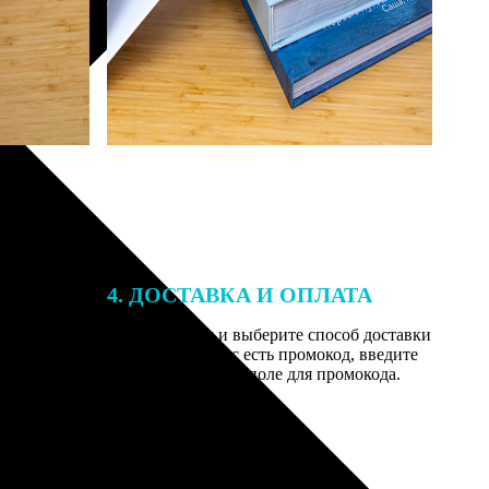
4. ДОСТАВКА И ОПЛАТА
той. После
Введите адрес и выберите способ доставки
 на email с
заказа. Если у вас есть промокод, введите
вим заказ
его в специальное поле для промокода.
мером для