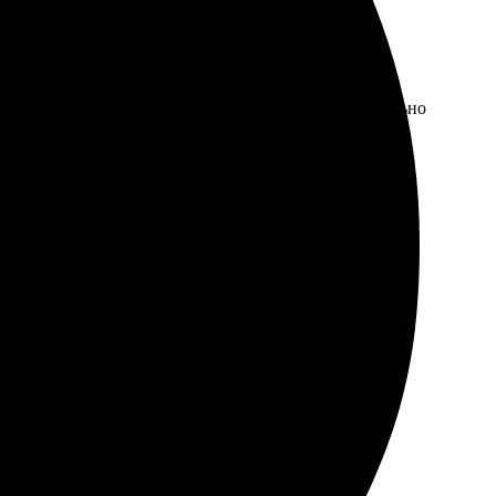
ростой и интуитивный. Выбор шаблонов поразил
ное, цвета яркие, все детали проработаны. Обязательно
 настраивать макет. Можно добавить текст, фоны и
выдачи разнообразный. Всем рекомендую!