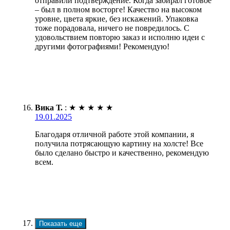
отправили подтверждение. Когда забирал готовое
– был в полном восторге! Качество на высоком
уровне, цвета яркие, без искажений. Упаковка
тоже порадовала, ничего не повредилось. С
удовольствием повторю заказ и исполню идеи с
другими фотографиями! Рекомендую!
Вика Т.
:
★
★
★
★
★
19.01.2025
Благодаря отличной работе этой компании, я
получила потрясающую картину на холсте! Все
было сделано быстро и качественно, рекомендую
всем.
Показать еще