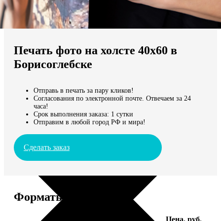
Не нашли Ваш город?
Мы доставляем по всему миру
Печать фото на холсте 40х60 в
Продолжить без города
Борисоглебске
Отправь в печать за пару кликов!
Согласования по электронной почте. Отвечаем за 24
часа!
Срок выполнения заказа: 1 сутки
Отправим в любой город РФ и мира!
Сделать заказ
Форматы и цены
Услуга
Цена, руб.