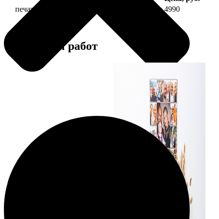
печать фото на холсте 40х60 на подрамнике
4990
Примеры работ