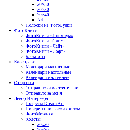
20×30
30×30
30×40
A4
Полоски из ФотоБудки
ФотоКниги
ФотоКниги «Премиум»
ФотоКниги «Слим»
ФотоКниги «Лайт»
ФотоКниги «Софт»
Блокноты
Календари
Календари магнитные
Календари настольные
Календари настенные
Открытки
Отправлю самостоятельно
Отправьте за меня
Декор Интерьера
Потреты Dream Art
Портреты по фото акрилом
ФотоМозаика
Холсты
20х20
20х30