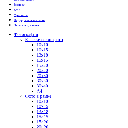
Бизнесу
FAQ
Франшиза
Поддержка и контакты
Оплата и доставка
Фотографии
Классические фото
10х10
10х15
13х18
15х15
15х20
20х20
20х30
30х30
30х40
А4
Фото в рамке
10х10
10×15
13×18
15×15
15×20
20×20