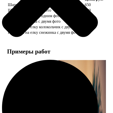
Шарик елочный с 1 фото
650
Шарик елочный с 2 фото
699
Шарик-шкатулка с одним фото
650
Шарик-шкатулка с двумя фото
699
Подвеска на елку колокольчик с двумя фото
590
Подвеска на елку снежинка с двумя фото
590
Примеры работ