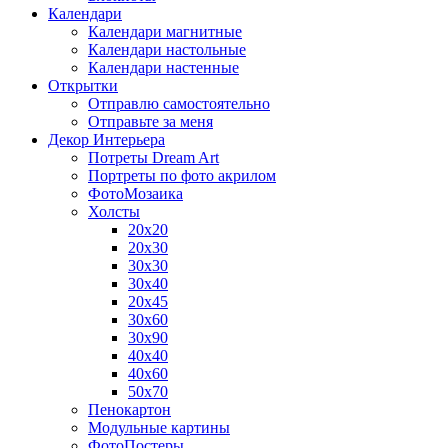
Календари
Календари магнитные
Календари настольные
Календари настенные
Открытки
Отправлю самостоятельно
Отправьте за меня
Декор Интерьера
Потреты Dream Art
Портреты по фото акрилом
ФотоМозаика
Холсты
20х20
20х30
30х30
30х40
20х45
30х60
30х90
40х40
40х60
50х70
Пенокартон
Модульные картины
ФотоПостеры