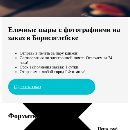
Не нашли Ваш город?
Мы доставляем по всему миру
Елочные шары с фотографиями на
Продолжить без города
заказ в Борисоглебске
Отправь в печать за пару кликов!
Согласования по электронной почте. Отвечаем за 24
часа!
Срок выполнения заказа: 1 сутки
Отправим в любой город РФ и мира!
Сделать заказ
Форматы и цены
Услуга
Цена, руб.