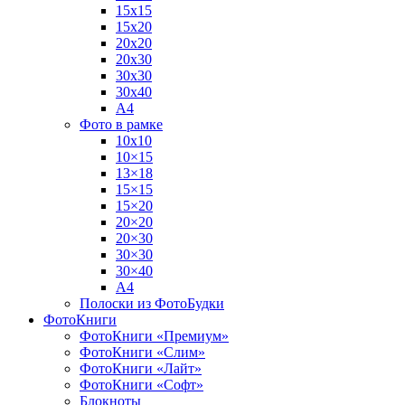
15х15
15х20
20х20
20х30
30х30
30х40
А4
Фото в рамке
10х10
10×15
13×18
15×15
15×20
20×20
20×30
30×30
30×40
A4
Полоски из ФотоБудки
ФотоКниги
ФотоКниги «Премиум»
ФотоКниги «Слим»
ФотоКниги «Лайт»
ФотоКниги «Софт»
Блокноты