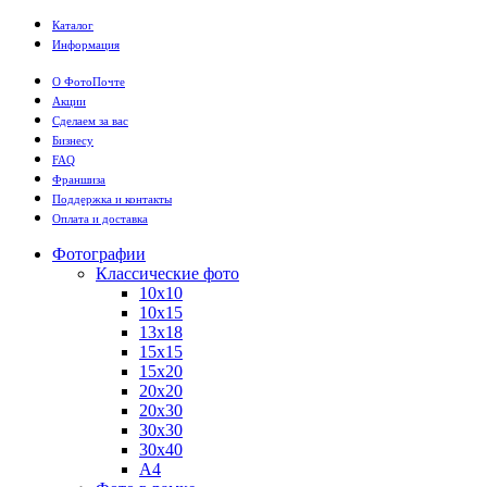
Каталог
Информация
О ФотоПочте
Акции
Сделаем за вас
Бизнесу
FAQ
Франшиза
Поддержка и контакты
Оплата и доставка
Фотографии
Классические фото
10х10
10х15
13х18
15х15
15х20
20х20
20х30
30х30
30х40
А4