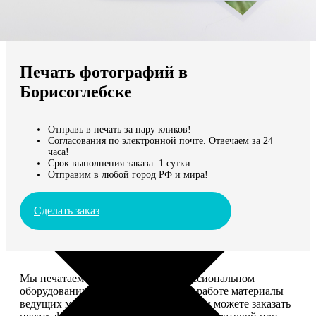
Не нашли Ваш город?
Мы доставляем по всему миру
Печать фотографий в
Продолжить без города
Борисоглебске
Отправь в печать за пару кликов!
Согласования по электронной почте. Отвечаем за 24
часа!
Срок выполнения заказа: 1 сутки
Отправим в любой город РФ и мира!
Сделать заказ
Мы печатаем фотографии на профессиональном
оборудовании Noritsu, используем в работе материалы
ведущих мировых производителей. Вы можете заказать