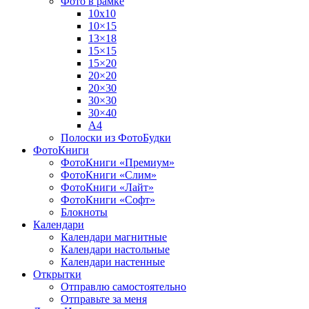
Фото в рамке
10х10
10×15
13×18
15×15
15×20
20×20
20×30
30×30
30×40
A4
Полоски из ФотоБудки
ФотоКниги
ФотоКниги «Премиум»
ФотоКниги «Слим»
ФотоКниги «Лайт»
ФотоКниги «Софт»
Блокноты
Календари
Календари магнитные
Календари настольные
Календари настенные
Открытки
Отправлю самостоятельно
Отправьте за меня