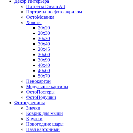
Декор Интерьера
Потреты Dream Art
Портреты по фото акрилом
ФотоМозаика
Холсты
20х20
20х30
30х30
30х40
20х45
30х60
30х90
40х40
40х60
50х70
Пенокартон
Модульные картины
ФотоПостеры
ФотоПодушки
Фотоcувениры
Значки
Коврик для мыши
Кружки
Новогодние шары
Пазл картонный