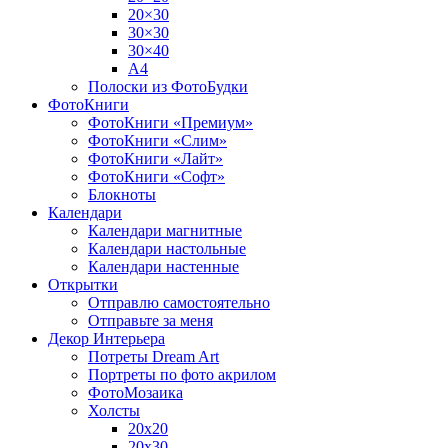
20×30
30×30
30×40
A4
Полоски из ФотоБудки
ФотоКниги
ФотоКниги «Премиум»
ФотоКниги «Слим»
ФотоКниги «Лайт»
ФотоКниги «Софт»
Блокноты
Календари
Календари магнитные
Календари настольные
Календари настенные
Открытки
Отправлю самостоятельно
Отправьте за меня
Декор Интерьера
Потреты Dream Art
Портреты по фото акрилом
ФотоМозаика
Холсты
20х20
20х30