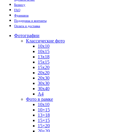
Бизнесу
FAQ
Франшиза
Поддержка и контакты
Оплата и доставка
Фотографии
Классические фото
10х10
10х15
13х18
15х15
15х20
20х20
20х30
30х30
30х40
А4
Фото в рамке
10х10
10×15
13×18
15×15
15×20
20×20