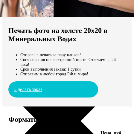
Не нашли Ваш город?
Мы доставляем по всему миру
Печать фото на холсте 20х20 в
Продолжить без города
Минеральных Водах
Отправь в печать за пару кликов!
Согласования по электронной почте. Отвечаем за 24
часа!
Срок выполнения заказа: 1 сутки
Отправим в любой город РФ и мира!
Сделать заказ
Форматы и цены
Услуга
Цена, руб.