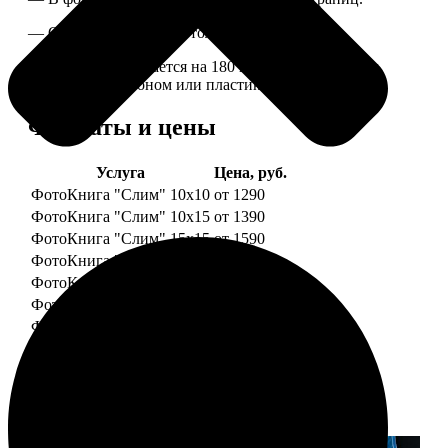
— Страницы плотные, толщина 1 мм.
— Книга раскрывается на 180 градусов, развороты
укреплены картоном или пластиком.
Форматы и цены
Услуга
Цена, руб.
ФотоКнига "Слим" 10x10
от 1290
ФотоКнига "Слим" 10x15
от 1390
ФотоКнига "Слим" 15x15
от 1590
ФотоКнига "Слим" 15x20
от 1890
ФотоКнига "Слим" 20x20
от 1990
ФотоКнига "Слим" 20x30
от 2490
ФотоКнига "Слим" 25x25
от 2990
Примеры работ