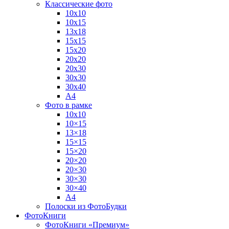
Классические фото
10х10
10х15
13х18
15х15
15х20
20х20
20х30
30х30
30х40
А4
Фото в рамке
10х10
10×15
13×18
15×15
15×20
20×20
20×30
30×30
30×40
A4
Полоски из ФотоБудки
ФотоКниги
ФотоКниги «Премиум»