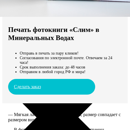
Не нашли Ваш город?
Мы доставляем по всему миру
Печать фотокниги «Слим» в
Продолжить без города
Минеральных Водах
Отправь в печать за пару кликов!
Согласования по электронной почте. Отвечаем за 24
часа!
Срок выполнения заказа: до 48 часов
Отправим в любой город РФ и мира!
Сделать заказ
— Мягкая ламинированная обложка, размер совпадает с
размером внутреннего блока.
— В фотокниге может быть от 10 до 50 страниц.