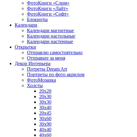
ФотоКниги «Слим»
ФотоКниги «Лайт»
ФотоКниги «Софт»
Блокноты
Календари
Календари магнитные
Календари настольные
Календари настенные
Открытки
Отправлю самостоятельно
Отправьте за меня
Декор Интерьера
Потреты Dream Art
Портреты по фото акрилом
ФотоМозаика
Холсты
20х20
20х30
30х30
30х40
20х45
30х60
30х90
40х40
40х60