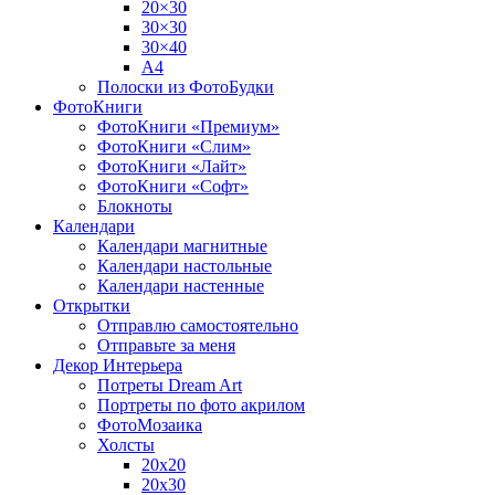
20×30
30×30
30×40
A4
Полоски из ФотоБудки
ФотоКниги
ФотоКниги «Премиум»
ФотоКниги «Слим»
ФотоКниги «Лайт»
ФотоКниги «Софт»
Блокноты
Календари
Календари магнитные
Календари настольные
Календари настенные
Открытки
Отправлю самостоятельно
Отправьте за меня
Декор Интерьера
Потреты Dream Art
Портреты по фото акрилом
ФотоМозаика
Холсты
20х20
20х30