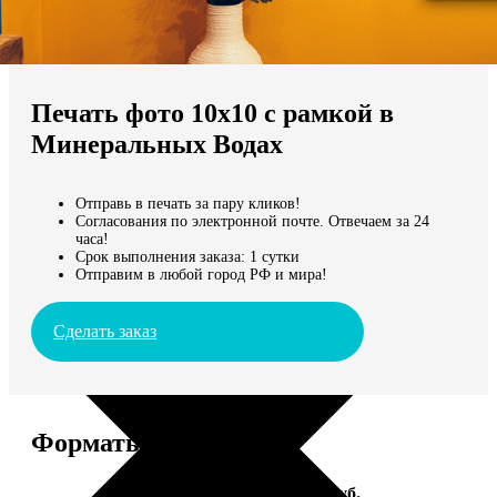
Не нашли Ваш город?
Мы доставляем по всему миру
Печать фото 10х10 с рамкой в
Продолжить без города
Минеральных Водах
Отправь в печать за пару кликов!
Согласования по электронной почте. Отвечаем за 24
часа!
Срок выполнения заказа: 1 сутки
Отправим в любой город РФ и мира!
Сделать заказ
Форматы и цены
Услуга
Цена, руб.