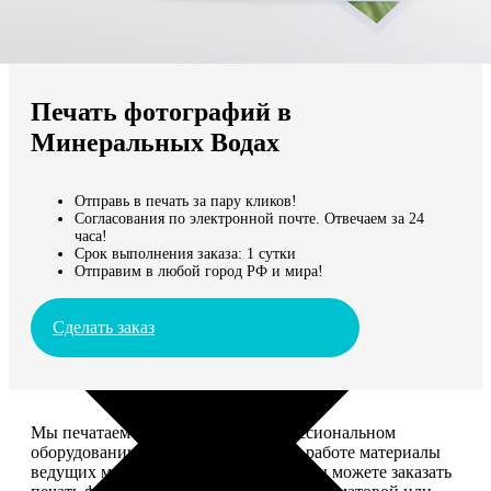
Не нашли Ваш город?
Мы доставляем по всему миру
Печать фотографий в
Продолжить без города
Минеральных Водах
Отправь в печать за пару кликов!
Согласования по электронной почте. Отвечаем за 24
часа!
Срок выполнения заказа: 1 сутки
Отправим в любой город РФ и мира!
Сделать заказ
Мы печатаем фотографии на профессиональном
оборудовании Noritsu, используем в работе материалы
ведущих мировых производителей. Вы можете заказать