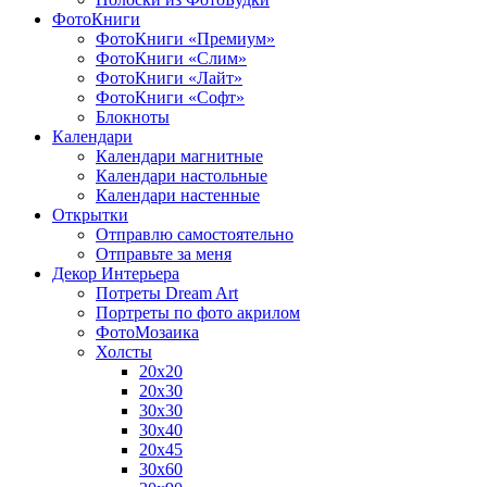
ФотоКниги
ФотоКниги «Премиум»
ФотоКниги «Слим»
ФотоКниги «Лайт»
ФотоКниги «Софт»
Блокноты
Календари
Календари магнитные
Календари настольные
Календари настенные
Открытки
Отправлю самостоятельно
Отправьте за меня
Декор Интерьера
Потреты Dream Art
Портреты по фото акрилом
ФотоМозаика
Холсты
20х20
20х30
30х30
30х40
20х45
30х60