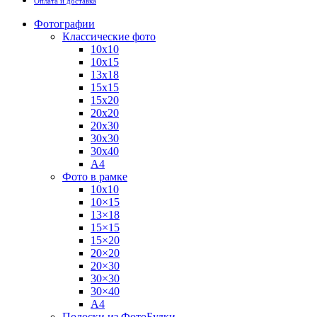
Оплата и доставка
Фотографии
Классические фото
10х10
10х15
13х18
15х15
15х20
20х20
20х30
30х30
30х40
А4
Фото в рамке
10х10
10×15
13×18
15×15
15×20
20×20
20×30
30×30
30×40
A4
Полоски из ФотоБудки