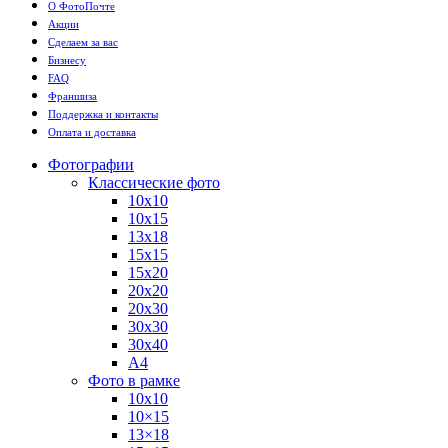
О ФотоПочте
Акции
Сделаем за вас
Бизнесу
FAQ
Франшиза
Поддержка и контакты
Оплата и доставка
Фотографии
Классические фото
10х10
10х15
13х18
15х15
15х20
20х20
20х30
30х30
30х40
А4
Фото в рамке
10х10
10×15
13×18