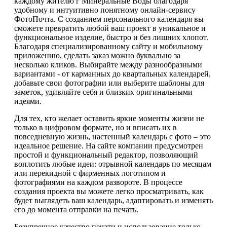
каждому жителю г Минеральные Воды благодаря
удобному и интуитивно понятному онлайн-сервису
ФотоПочта. С созданием персонального календаря вы
сможете превратить любой ваш проект в уникальное и
функциональное изделие, быстро и без лишних хлопот.
Благодаря специализированному сайту и мобильному
приложению, сделать заказ можно буквально за
несколько кликов. Выбирайте между разнообразными
вариантами - от карманных до квартальных календарей,
добавьте свои фотографии или выберите шаблоны для
заметок, удивляйте себя и близких оригинальными
идеями.
Для тех, кто желает оставить яркие моменты жизни не
только в цифровом формате, но и вписать их в
повседневную жизнь, настенный календарь с фото – это
идеальное решение. На сайте компании предусмотрен
простой и функциональный редактор, позволяющий
воплотить любые идеи: отрывной календарь по месяцам
или перекидной с фирменных логотипом и
фотографиями на каждом развороте. В процессе
создания проекта вы можете легко просматривать, как
будет выглядеть ваш календарь, адаптировать и изменять
его до момента отправки на печать.
Безупречное качество печати и использование только