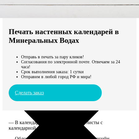
Не нашли Ваш город?
Мы доставляем по всему миру
Печать настенных календарей в
Продолжить без города
Минеральных Водах
Отправь в печать за пару кликов!
Согласования по электронной почте. Отвечаем за 24
часа!
Срок выполнения заказа: 1 сутки
Отправим в любой город РФ и мира!
Сделать заказ
— В календаре 13 листов: обложка+листы с
календарной сеткой.
— Обложка для календаря стандартная, дизайн