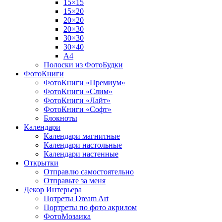
15×15
15×20
20×20
20×30
30×30
30×40
A4
Полоски из ФотоБудки
ФотоКниги
ФотоКниги «Премиум»
ФотоКниги «Слим»
ФотоКниги «Лайт»
ФотоКниги «Софт»
Блокноты
Календари
Календари магнитные
Календари настольные
Календари настенные
Открытки
Отправлю самостоятельно
Отправьте за меня
Декор Интерьера
Потреты Dream Art
Портреты по фото акрилом
ФотоМозаика