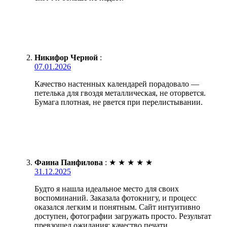
Никифор Черной
:
07.01.2026
Качество настенных календарей порадовало —
петелька для гвоздя металлическая, не оторвется.
Бумага плотная, не рвется при перелистывании.
Фаина Панфилова
:
★
★
★
★
★
31.12.2025
Будто я нашла идеальное место для своих
воспоминаний. Заказала фотокнигу, и процесс
оказался легким и понятным. Сайт интуитивно
доступен, фотографии загружать просто. Результат
превзошел ожидания: качество печати