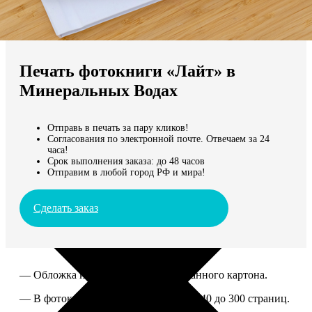
Не нашли Ваш город?
Мы доставляем по всему миру
Печать фотокниги «Лайт» в
Продолжить без города
Минеральных Водах
Отправь в печать за пару кликов!
Согласования по электронной почте. Отвечаем за 24
часа!
Срок выполнения заказа: до 48 часов
Отправим в любой город РФ и мира!
Сделать заказ
— Обложка из твердого ламинированного картона.
— В фотокниге можно разместить от 40 до 300 страниц.