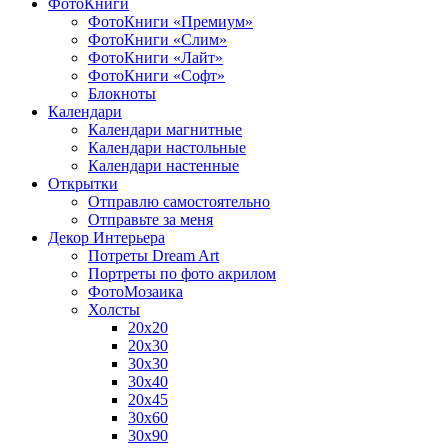
ФотоКниги
ФотоКниги «Премиум»
ФотоКниги «Слим»
ФотоКниги «Лайт»
ФотоКниги «Софт»
Блокноты
Календари
Календари магнитные
Календари настольные
Календари настенные
Открытки
Отправлю самостоятельно
Отправьте за меня
Декор Интерьера
Потреты Dream Art
Портреты по фото акрилом
ФотоМозаика
Холсты
20х20
20х30
30х30
30х40
20х45
30х60
30х90