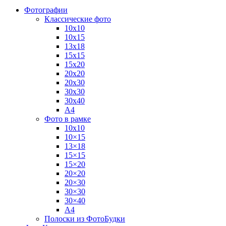
Фотографии
Классические фото
10х10
10х15
13х18
15х15
15х20
20х20
20х30
30х30
30х40
А4
Фото в рамке
10х10
10×15
13×18
15×15
15×20
20×20
20×30
30×30
30×40
A4
Полоски из ФотоБудки