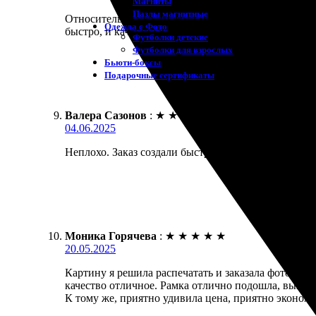
Магниты
Пазлы магнитные
Относительно печати фото могу сказать, что остал
Одежда с Фото
быстро, и качество впечатлило. Фотография вышла
Футболки детские
Футболки для взрослых
Бьюти-боксы
Подарочные сертификаты
Валера Сазонов
:
★
★
★
★
★
04.06.2025
Неплохо. Заказ создали быстро и качественно. Рам
Моника Горячева
:
★
★
★
★
★
20.05.2025
Картину я решила распечатать и заказала фото 15х
качество отличное. Рамка отлично подошла, выгляд
К тому же, приятно удивила цена, приятно экономи