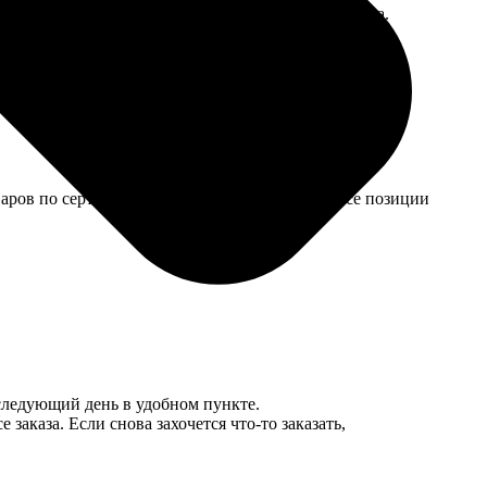
ерно. Бабушка плакала от счастья, когда получила.
варов по сертификату немного ограничен, не все позиции
 следующий день в удобном пункте.
заказа. Если снова захочется что-то заказать,