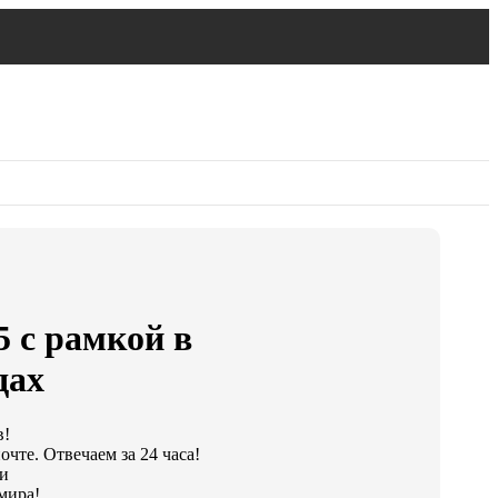
5 с рамкой в
дах
в!
чте. Отвечаем за 24 часа!
ки
мира!