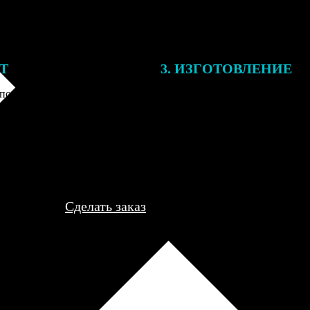
ЕТ
3. ИЗГОТОВЛЕНИЕ
подготовки заказа к печати
Оплатите заказ банковской кар
алисты могут связаться с Вами
оплаты получите подтверждение
му телефону или email для
описанием заказа. Когда отпра
я деталей.
вы получите письмо с трек-но
отслеживания.
Сделать заказ