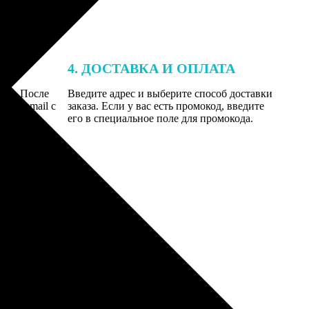
4. ДОСТАВКА И ОПЛАТА
той. После
Введите адрес и выберите способ доставки
 на email с
заказа. Если у вас есть промокод, введите
вим заказ
его в специальное поле для промокода.
мером для