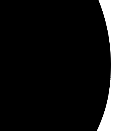
Доставка в срок, упаковка надежная. Получила
 очень легко: выбрала фото, загрузила, определилась с
 оговоренные сроки, качество впечатляет. Упаковка