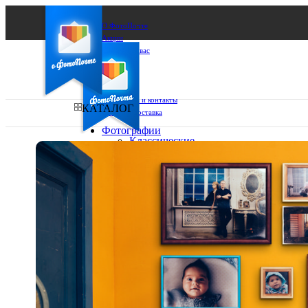
О ФотоПочте
Акции
Сделаем за вас
Бизнесу
FAQ
Франшиза
Поддержка и контакты
КАТАЛОГ
Оплата и доставка
Фотографии
Классические
фото
Ваш город:
10х10
10х15
Ваш регион доставки
13х18
15х15
Выберите из списка:
15х20
20х20
20х30
30х30
30х40
А4
Фото
в