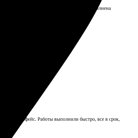
 размер, добавил рамку и оплатил. Услуга выполнена
бъяснили все шаги.
добный интерфейс. Работы выполнили быстро, все в срок,