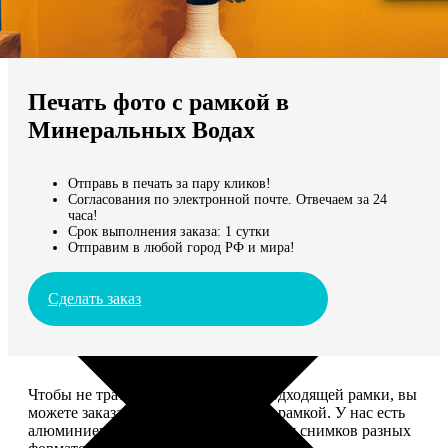
Не нашли Ваш город?
Мы доставляем по всему миру
Печать фото с рамкой в
Продолжить без города
Минеральных Водах
Отправь в печать за пару кликов!
Согласования по электронной почте. Отвечаем за 24
часа!
Срок выполнения заказа: 1 сутки
Отправим в любой город РФ и мира!
Сделать заказ
Чтобы не тратить время на поиск подходящей рамки, вы
можете заказать печать фото сразу с рамкой. У нас есть
алюминиевые и деревянные рамки для снимков разных