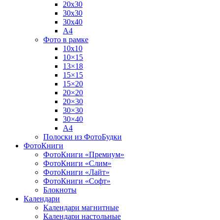
20х30
30х30
30х40
А4
Фото в рамке
10х10
10×15
13×18
15×15
15×20
20×20
20×30
30×30
30×40
A4
Полоски из ФотоБудки
ФотоКниги
ФотоКниги «Премиум»
ФотоКниги «Слим»
ФотоКниги «Лайт»
ФотоКниги «Софт»
Блокноты
Календари
Календари магнитные
Календари настольные