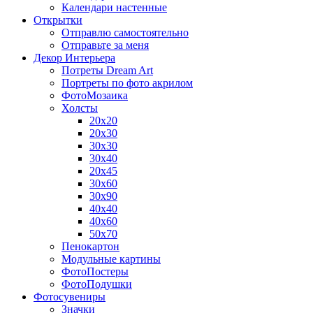
Календари настенные
Открытки
Отправлю самостоятельно
Отправьте за меня
Декор Интерьера
Потреты Dream Art
Портреты по фото акрилом
ФотоМозаика
Холсты
20х20
20х30
30х30
30х40
20х45
30х60
30х90
40х40
40х60
50х70
Пенокартон
Модульные картины
ФотоПостеры
ФотоПодушки
Фотоcувениры
Значки