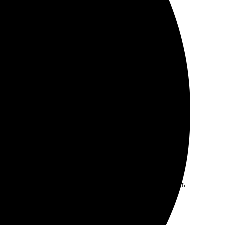
. Всё отлично!
зовании, оформление заказа заняло всего пару минут.
удобно. Выбор форматов разнообразный, можно выбрать
 Рекомендую всем, кто хочет необычные сувениры.