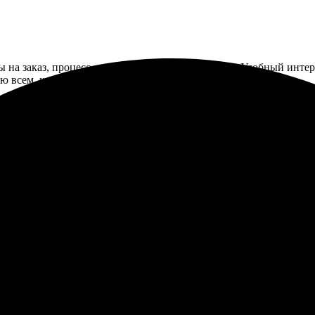
ы на заказ, процесс оказался простым и быстрым. Удобный интер
ую всем, кто любит сохранять воспоминания.
ь удобный и быстрый. Выбрали дизайн, загрузили фото на сайте.
.