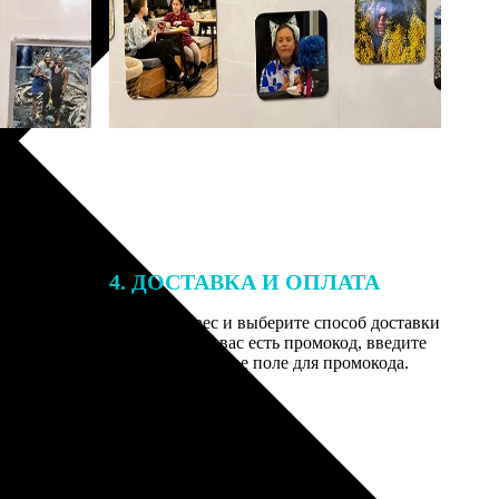
4. ДОСТАВКА И ОПЛАТА
той. После
Введите адрес и выберите способ доставки
 на email с
заказа. Если у вас есть промокод, введите
вим заказ
его в специальное поле для промокода.
мером для