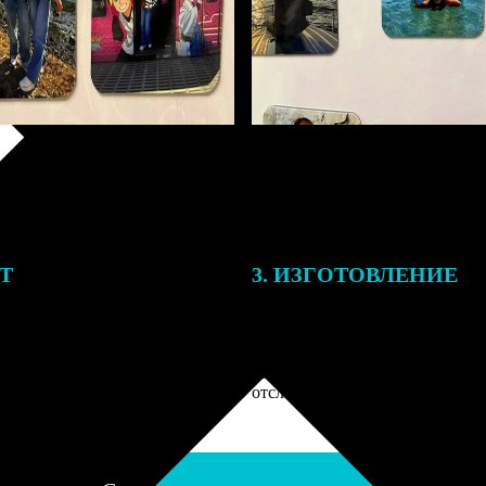
ЕТ
3. ИЗГОТОВЛЕНИЕ
подготовки заказа к печати
Оплатите заказ банковской кар
алисты могут связаться с Вами
оплаты получите подтверждение
му телефону или email для
описанием заказа. Когда отпра
я деталей.
вы получите письмо с трек-но
отслеживания.