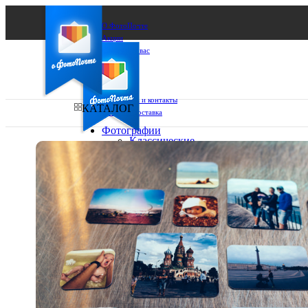
О ФотоПочте
Акции
Сделаем за вас
Бизнесу
FAQ
Франшиза
Поддержка и контакты
КАТАЛОГ
Оплата и доставка
Фотографии
Классические
фото
Ваш город:
10х10
10х15
Ваш регион доставки
13х18
15х15
Выберите из списка:
15х20
20х20
20х30
30х30
30х40
А4
Фото
в