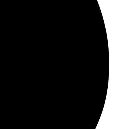
ый интерфейс на сайте, сразу нашла нужное. Качество
но вас! Буду рекомендуовать друзьям.
брала нужные фотографии, загрузила их. Сразу увидела
асыщенные. Очень приятно держать в руках такой