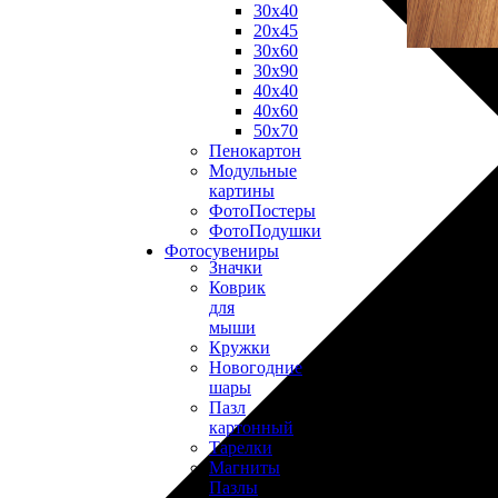
30х40
20х45
30х60
30х90
40х40
40х60
50х70
Пенокартон
Модульные
картины
ФотоПостеры
ФотоПодушки
Фотоcувениры
Значки
Коврик
для
мыши
Кружки
Новогодние
шары
Пазл
картонный
Тарелки
Магниты
Пазлы