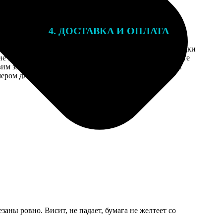
4. ДОСТАВКА И ОПЛАТА
той. После
Введите адрес и выберите способ доставки
 на email с
заказа. Если у вас есть промокод, введите
вим заказ
его в специальное поле для промокода.
мером для
аны ровно. Висит, не падает, бумага не желтеет со