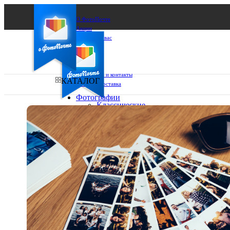
О ФотоПочте
Акции
Сделаем за вас
Бизнесу
FAQ
Франшиза
Поддержка и контакты
КАТАЛОГ
Оплата и доставка
Фотографии
Классические
фото
Ваш город:
10х10
10х15
Ваш регион доставки
13х18
15х15
Выберите из списка:
15х20
20х20
20х30
30х30
30х40
А4
Фото
в