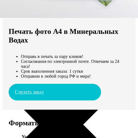
Не нашли Ваш город?
Мы доставляем по всему миру
Печать фото А4 в Минеральных
Продолжить без города
Водах
Отправь в печать за пару кликов!
Согласования по электронной почте. Отвечаем за 24
часа!
Срок выполнения заказа: 1 сутки
Отправим в любой город РФ и мира!
Сделать заказ
Форматы и цены
Услуга
Цена, руб.