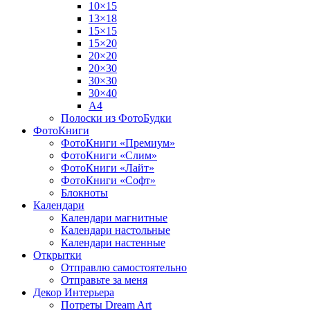
10×15
13×18
15×15
15×20
20×20
20×30
30×30
30×40
A4
Полоски из ФотоБудки
ФотоКниги
ФотоКниги «Премиум»
ФотоКниги «Слим»
ФотоКниги «Лайт»
ФотоКниги «Софт»
Блокноты
Календари
Календари магнитные
Календари настольные
Календари настенные
Открытки
Отправлю самостоятельно
Отправьте за меня
Декор Интерьера
Потреты Dream Art