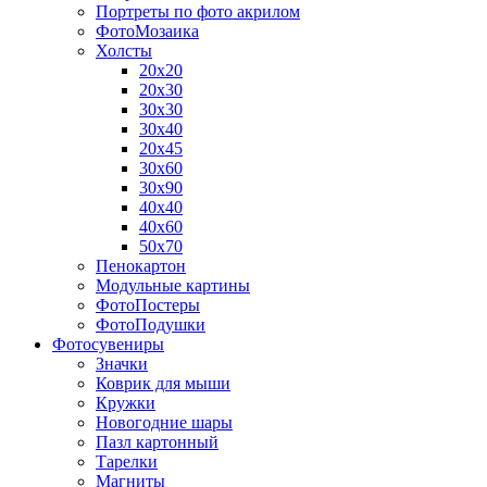
Портреты по фото акрилом
ФотоМозаика
Холсты
20х20
20х30
30х30
30х40
20х45
30х60
30х90
40х40
40х60
50х70
Пенокартон
Модульные картины
ФотоПостеры
ФотоПодушки
Фотоcувениры
Значки
Коврик для мыши
Кружки
Новогодние шары
Пазл картонный
Тарелки
Магниты