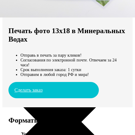
Не нашли Ваш город?
Мы доставляем по всему миру
Печать фото 13х18 в Минеральных
Продолжить без города
Водах
Отправь в печать за пару кликов!
Согласования по электронной почте. Отвечаем за 24
часа!
Срок выполнения заказа: 1 сутки
Отправим в любой город РФ и мира!
Сделать заказ
Форматы и цены
Услуга
Цена, руб.