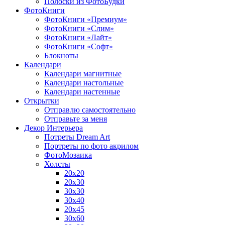
Полоски из ФотоБудки
ФотоКниги
ФотоКниги «Премиум»
ФотоКниги «Слим»
ФотоКниги «Лайт»
ФотоКниги «Софт»
Блокноты
Календари
Календари магнитные
Календари настольные
Календари настенные
Открытки
Отправлю самостоятельно
Отправьте за меня
Декор Интерьера
Потреты Dream Art
Портреты по фото акрилом
ФотоМозаика
Холсты
20х20
20х30
30х30
30х40
20х45
30х60