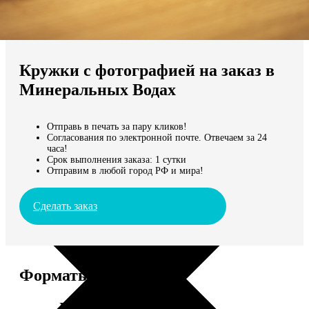
Не нашли Ваш город?
Мы доставляем по всему миру
Кружки с фотографией на заказ в
Продолжить без города
Минеральных Водах
Отправь в печать за пару кликов!
Согласования по электронной почте. Отвечаем за 24
часа!
Срок выполнения заказа: 1 сутки
Отправим в любой город РФ и мира!
Сделать заказ
Форматы и цены
Услуга
Цена, руб.