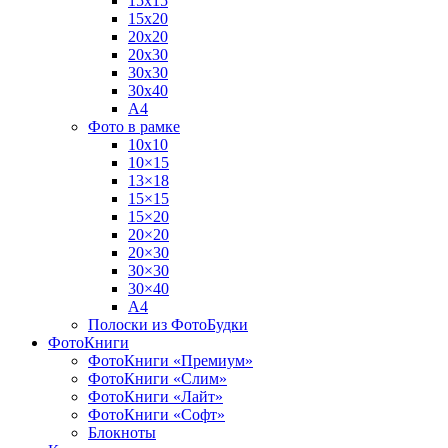
15х15
15х20
20х20
20х30
30х30
30х40
А4
Фото в рамке
10х10
10×15
13×18
15×15
15×20
20×20
20×30
30×30
30×40
A4
Полоски из ФотоБудки
ФотоКниги
ФотоКниги «Премиум»
ФотоКниги «Слим»
ФотоКниги «Лайт»
ФотоКниги «Софт»
Блокноты