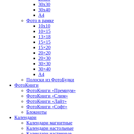
30х30
30х40
А4
Фото в рамке
10х10
10×15
13×18
15×15
15×20
20×20
20×30
30×30
30×40
A4
Полоски из ФотоБудки
ФотоКниги
ФотоКниги «Премиум»
ФотоКниги «Слим»
ФотоКниги «Лайт»
ФотоКниги «Софт»
Блокноты
Календари
Календари магнитные
Календари настольные
Календари настенные