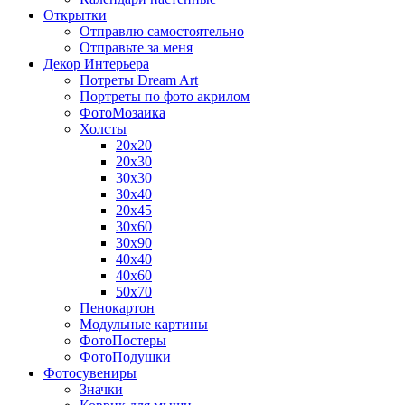
Открытки
Отправлю самостоятельно
Отправьте за меня
Декор Интерьера
Потреты Dream Art
Портреты по фото акрилом
ФотоМозаика
Холсты
20х20
20х30
30х30
30х40
20х45
30х60
30х90
40х40
40х60
50х70
Пенокартон
Модульные картины
ФотоПостеры
ФотоПодушки
Фотоcувениры
Значки