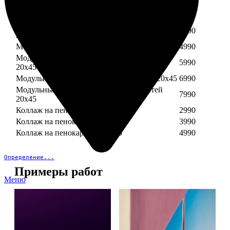
Модульный пенокартон из трех частей 30х40
3890
Модульный пенокартон из трех частей 20х45
2990
Модульный пенокартон из четырех частей
3990
20х45
Модульный пенокартон из пяти частей 20х45
4990
Модульный пенокартон из шести частей
5990
20х45
Модульный пенокартон из семи частей 20х45
6990
Модульный пенокартон из восьми частей
7990
20х45
Коллаж на пенокартоне 30х30
2990
Коллаж на пенокартоне 30х60
3990
Коллаж на пенокартоне 30х90
4990
Определение...
Примеры работ
Меню