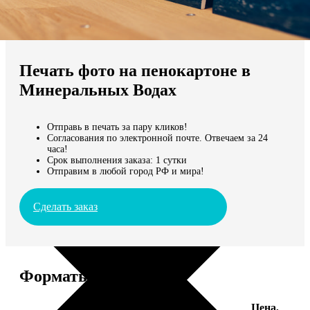
Не нашли Ваш город?
Мы доставляем по всему миру
Печать фото на пенокартоне в
Продолжить без города
Минеральных Водах
Отправь в печать за пару кликов!
Согласования по электронной почте. Отвечаем за 24
часа!
Срок выполнения заказа: 1 сутки
Отправим в любой город РФ и мира!
Сделать заказ
Форматы и цены
Цена,