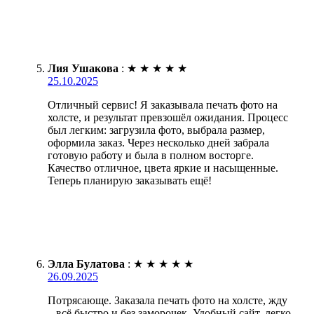
Лия Ушакова
:
★
★
★
★
★
25.10.2025
Отличный сервис! Я заказывала печать фото на
холсте, и результат превзошёл ожидания. Процесс
был легким: загрузила фото, выбрала размер,
оформила заказ. Через несколько дней забрала
готовую работу и была в полном восторге.
Качество отличное, цвета яркие и насыщенные.
Теперь планирую заказывать ещё!
Элла Булатова
:
★
★
★
★
★
26.09.2025
Потрясающе. Заказала печать фото на холсте, жду
– всё быстро и без заморочек. Удобный сайт, легко