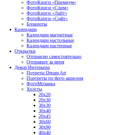
ФотоКниги «Премиум»
ФотоКниги «Слим»
ФотоКниги «Лайт»
ФотоКниги «Софт»
Блокноты
Календари
Календари магнитные
Календари настольные
Календари настенные
Открытки
Отправлю самостоятельно
Отправьте за меня
Декор Интерьера
Потреты Dream Art
Портреты по фото акрилом
ФотоМозаика
Холсты
20х20
20х30
30х30
30х40
20х45
30х60
30х90
40х40