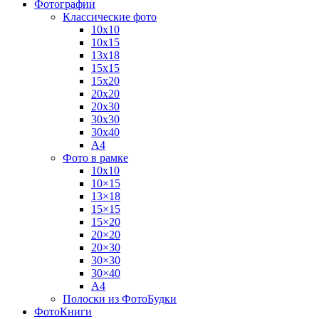
Фотографии
Классические фото
10х10
10х15
13х18
15х15
15х20
20х20
20х30
30х30
30х40
А4
Фото в рамке
10х10
10×15
13×18
15×15
15×20
20×20
20×30
30×30
30×40
A4
Полоски из ФотоБудки
ФотоКниги