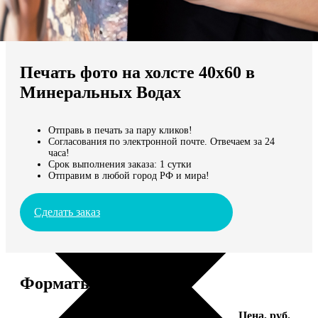
Не нашли Ваш город?
Мы доставляем по всему миру
Печать фото на холсте 40х60 в
Продолжить без города
Минеральных Водах
Отправь в печать за пару кликов!
Согласования по электронной почте. Отвечаем за 24
часа!
Срок выполнения заказа: 1 сутки
Отправим в любой город РФ и мира!
Сделать заказ
Форматы и цены
Услуга
Цена, руб.