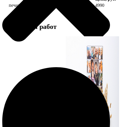
печать фото на холсте 40х60 на подрамнике
4990
Примеры работ