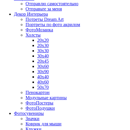
Отправлю самостоятельно
Отправьте за меня
Декор Интерьера
Потреты Dream Art
Портреты по фото акрилом
ФотоМозаика
Холсты
20х20
20х30
30х30
30х40
20х45
30х60
30х90
40х40
40х60
50х70
Пенокартон
Модульные картины
ФотоПостеры
ФотоПодушки
Фотоcувениры
Значки
Коврик для мыши
Кружки