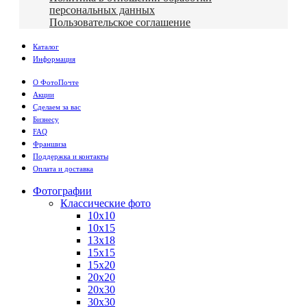
персональных данных
Пользовательское соглашение
Каталог
Информация
О ФотоПочте
Акции
Сделаем за вас
Бизнесу
FAQ
Франшиза
Поддержка и контакты
Оплата и доставка
Фотографии
Классические фото
10х10
10х15
13х18
15х15
15х20
20х20
20х30
30х30