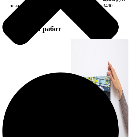
печать фото на холсте 30х60 на подрамнике
3490
Примеры работ