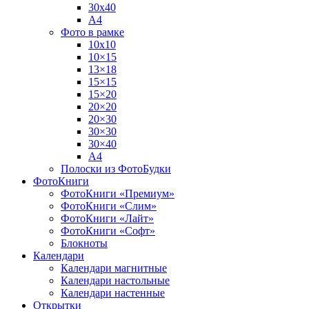
30х40
А4
Фото в рамке
10х10
10×15
13×18
15×15
15×20
20×20
20×30
30×30
30×40
A4
Полоски из ФотоБудки
ФотоКниги
ФотоКниги «Премиум»
ФотоКниги «Слим»
ФотоКниги «Лайт»
ФотоКниги «Софт»
Блокноты
Календари
Календари магнитные
Календари настольные
Календари настенные
Открытки