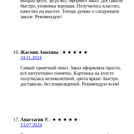
выбрал фото, загрузил, оформил заказ. Доставили
быстро, упаковка хорошая. Получилось классно,
качество на высоте. Теперь думаю о следующем
заказе. Рекомендую!
Жасмин Анохина
:
★
★
★
★
★
24.11.2024
Самый приятный опыт. Заказ оформляла просто,
всё интуитивно понятно. Картинка на холсте
получилась великолепной, цвета яркие. Быстро
доставили, без повреждений. Рекомендую всем!
Анастасия У.
:
★
★
★
★
★
13.07.2024