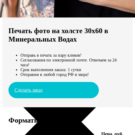
Не нашли Ваш город?
Мы доставляем по всему миру
Печать фото на холсте 30х60 в
Продолжить без города
Минеральных Водах
Отправь в печать за пару кликов!
Согласования по электронной почте. Отвечаем за 24
часа!
Срок выполнения заказа: 1 сутки
Отправим в любой город РФ и мира!
Сделать заказ
Форматы и цены
Услуга
Цена, руб.