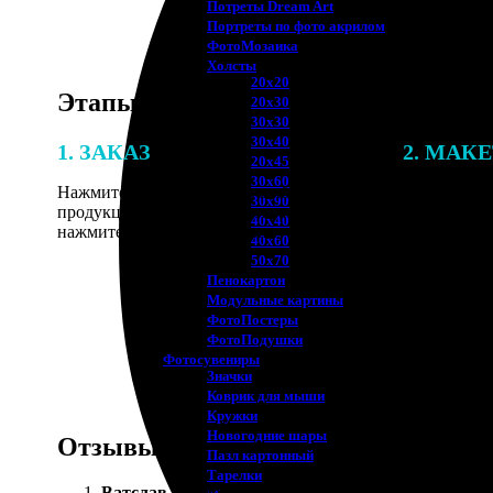
Потреты Dream Art
Портреты по фото акрилом
ФотоМозаика
Холсты
20х20
Этапы работы
20х30
30х30
30х40
1. ЗАКАЗ
2. МАК
20х45
30х60
Нажмите «Сделать заказ», выберите тип
В процессе 
30х90
продукции, загрузите фотографии,
наши специ
40х40
нажмите «Добавить в корзину».
по указанно
40х60
согласовани
50х70
Пенокартон
Модульные картины
ФотоПостеры
ФотоПодушки
Фотоcувениры
Значки
Коврик для мыши
Кружки
Новогодние шары
Отзывы
Пазл картонный
Тарелки
Ватслав Корчагин
: