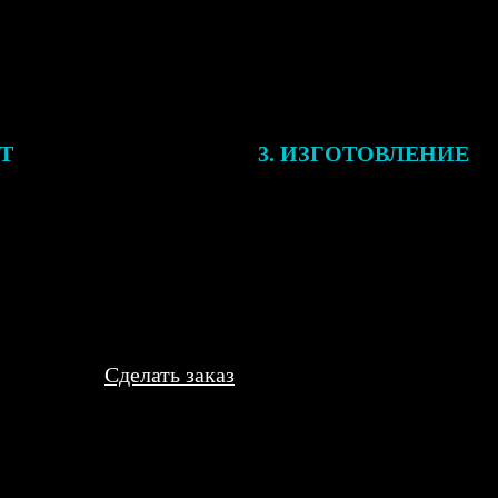
ЕТ
3. ИЗГОТОВЛЕНИЕ
подготовки заказа к печати
Оплатите заказ банковской кар
алисты могут связаться с Вами
оплаты получите подтверждение
му телефону или email для
описанием заказа. Когда отпра
я деталей.
вы получите письмо с трек-но
отслеживания.
Сделать заказ