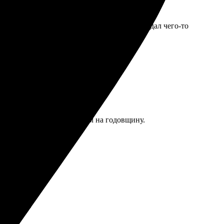
ая, линованная. Для записей хватит, но ожидал чего-то
икарный подарок родителям на годовщину.
комендую!