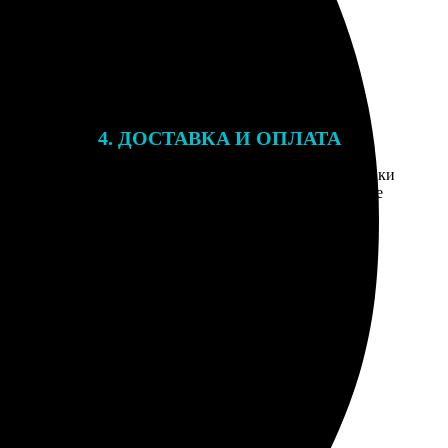
4. ДОСТАВКА И ОПЛАТА
той. После
Введите адрес и выберите способ доставки
 на email с
заказа. Если у вас есть промокод, введите
вим заказ
его в специальное поле для промокода.
мером для