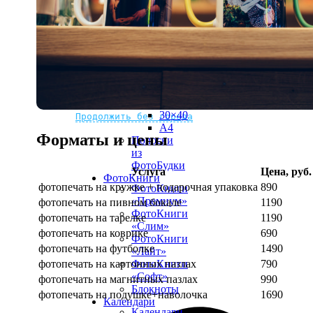
рамке
10х10
10×15
13×18
15×15
15×20
20×20
20×30
Не нашли Ваш город?
Мы доставляем по всему миру
30×30
30×40
Продолжить без города
A4
Форматы и цены
Полоски
из
ФотоБудки
Услуга
Цена, руб.
ФотоКниги
фотопечать на кружке + подарочная упаковка
890
ФотоКниги
«Премиум»
фотопечать на пивном бокале
1190
ФотоКниги
фотопечать на тарелке
1190
«Слим»
фотопечать на коврике
690
ФотоКниги
фотопечать на футболке
1490
«Лайт»
фотопечать на картонных пазлах
790
ФотоКниги
«Софт»
фотопечать на магнитных пазлах
990
Блокноты
фотопечать на подушке+наволочка
1690
Календари
Календари