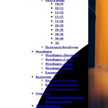
Фото в рамке
10х10
10×15
13×18
15×15
15×20
20×20
20×30
30×30
30×40
A4
Полоски из ФотоБудки
ФотоКниги
ФотоКниги «Премиум»
ФотоКниги «Слим»
ФотоКниги «Лайт»
ФотоКниги «Софт»
Блокноты
Календари
Календари магнитные
Календари настольные
Календари настенные
Открытки
Отправлю самостоятельно
Отправьте за меня
Декор Интерьера