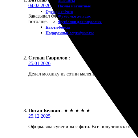
Магниты
04.02.2026
Пазлы магнитные
Одежда с Фото
Заказывал блокнот с обложкой из своего фото. Обло
Футболки детские
потолще.
Футболки для взрослых
Бьюти-боксы
Подарочные сертификаты
Степан Гаврилов
:
25.01.2026
Делал мозаику из сотни маленьких фото. Работы и
Потап Белкин
:
★
★
★
★
★
25.12.2025
Оформляла сувениры с фото. Все получилось отличн