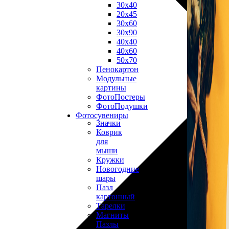
30х40
20х45
30х60
30х90
40х40
40х60
50х70
Пенокартон
Модульные
картины
ФотоПостеры
ФотоПодушки
Фотоcувениры
Значки
Коврик
для
мыши
Кружки
Новогодние
шары
Пазл
картонный
Тарелки
Магниты
Пазлы