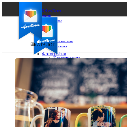
О ФотоПочте
Акции
Сделаем за вас
Бизнесу
FAQ
Франшиза
Поддержка и контакты
КАТАЛОГ
Оплата и доставка
Фотографии
Классические
фото
Ваш город:
10х10
10х15
Ваш регион доставки
13х18
15х15
Выберите из списка:
15х20
20х20
20х30
30х30
30х40
А4
Фото
в