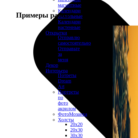
магнитные
Календари
Примеры работ
настольные
Календари
настенные
Открытки
Отправлю
самостоятельно
Отправьте
за
меня
Декор
Интерьера
Потреты
Dream
Art
Портреты
по
фото
акрилом
ФотоМозаика
Холсты
20х20
20х30
30х30